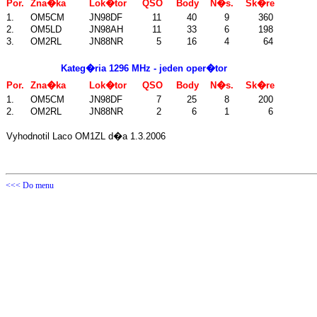
Por.
Zna�ka
Lok�tor
QSO
Body
N�s.
Sk�re
1.
OM5CM
JN98DF
11
40
9
360
2.
OM5LD
JN98AH
11
33
6
198
3.
OM2RL
JN88NR
5
16
4
64
Kateg�ria 1296 MHz - jeden oper�tor
Por.
Zna�ka
Lok�tor
QSO
Body
N�s.
Sk�re
1.
OM5CM
JN98DF
7
25
8
200
2.
OM2RL
JN88NR
2
6
1
6
Vyhodnotil Laco OM1ZL d�a 1.3.2006
<<< Do menu