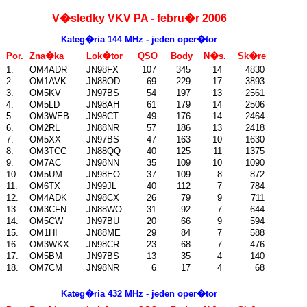
V�sledky VKV PA - febru�r 2006
Kateg�ria 144 MHz - jeden oper�tor
Por.
Zna�ka
Lok�tor
QSO
Body
N�s.
Sk�re
1.
OM4ADR
JN98FX
107
345
14
4830
2.
OM1AVK
JN88OD
69
229
17
3893
3.
OM5KV
JN97BS
54
197
13
2561
4.
OM5LD
JN98AH
61
179
14
2506
5.
OM3WEB
JN98CT
49
176
14
2464
6.
OM2RL
JN88NR
57
186
13
2418
7.
OM5XX
JN97BS
47
163
10
1630
8.
OM3TCC
JN88QQ
40
125
11
1375
9.
OM7AC
JN98NN
35
109
10
1090
10.
OM5UM
JN98EO
37
109
8
872
11.
OM6TX
JN99JL
40
112
7
784
12.
OM4ADK
JN98CX
26
79
9
711
13.
OM3CFN
JN88WO
31
92
7
644
14.
OM5CW
JN97BU
20
66
9
594
15.
OM1HI
JN88ME
29
84
7
588
16.
OM3WKX
JN98CR
23
68
7
476
17.
OM5BM
JN97BS
13
35
4
140
18.
OM7CM
JN98NR
6
17
4
68
Kateg�ria 432 MHz - jeden oper�tor