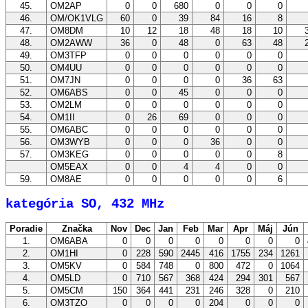
45.
OM2AP
0
0
680
0
0
0
46.
OM/OK1VLG
60
0
39
84
16
8
47.
OM8DM
10
12
18
48
18
10
48.
OM2AWW
36
0
48
0
63
48
49.
OM3TFP
0
0
0
0
0
0
50.
OM4UU
0
0
0
0
0
0
51.
OM7JN
0
0
0
0
36
63
52.
OM6ABS
0
0
45
0
0
0
53.
OM2LM
0
0
0
0
0
0
54.
OM1II
0
26
69
0
0
0
55.
OM6ABC
0
0
0
0
0
0
56.
OM3WYB
0
0
0
36
0
0
57.
OM3KEG
0
0
0
0
0
8
OM5EAX
0
0
4
4
0
0
59.
OM8AE
0
0
0
0
0
6
kategória SO, 432 MHz
Poradie
Značka
Nov
Dec
Jan
Feb
Mar
Apr
Máj
Jún
1.
OM6ABA
0
0
0
0
0
0
0
0
2.
OM1HI
0
228
590
2445
416
1755
234
1261
3.
OM5KV
0
584
748
0
800
472
0
1064
4.
OM5LD
0
710
567
368
424
294
301
567
5.
OM5CM
150
364
441
231
246
328
0
210
6.
OM3TZO
0
0
0
0
204
0
0
0