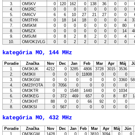
3.
OM5KV
0
120
162
0
138
36
0
0
4.
OM2RC
0
0
0
0
0
0
0
0
5.
OM6CV
6
6
10
27
21
27
0
0
6.
OM3THX
0
18
14
18
0
0
0
4
3
7.
OM5KM
0
0
0
0
0
0
0
80
8.
OM5ZX
0
0
0
0
0
0
0
14
4
9.
OM5UM
0
8
2
8
2
0
0
4
10.
OM/OK1VLG
0
0
2
2
0
2
0
0
kategória MO, 144 MHz
Poradie
Značka
Nov
Dec
Jan
Feb
Mar
Apr
Máj
J
1.
OM3KUK
4212
0
3285
4806
3728
3015
3536
2.
OM3KII
0
0
0
11808
0
0
0
3.
OM3KGW
0
0
0
0
0
0
3360
58
4.
OM23YOTA
0
7056
0
0
0
0
0
5.
OM3KTR
0
0
1548
1440
0
0
1034
6.
OM3KEG
0
372
469
657
0
8
87
1
7.
OM3KHT
88
0
0
66
92
0
0
8.
OM3KSI
0
567
0
0
0
0
0
kategória MO, 432 MHz
Poradie
Značka
Nov
Dec
Jan
Feb
Mar
Apr
Máj
Jún
1.
OM3KGW
1428
0
0
0
3810
3094
0
0