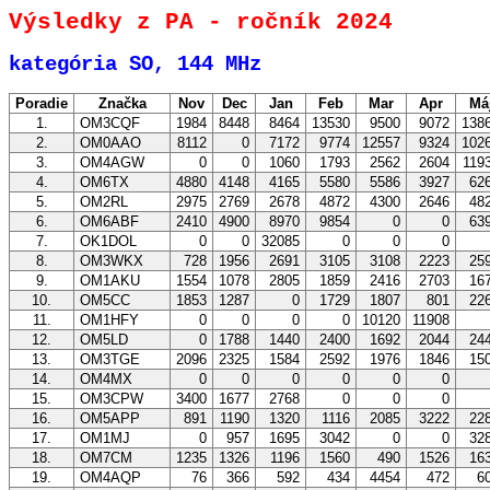
Výsledky z PA - ročník 2024
kategória SO, 144 MHz
Poradie
Značka
Nov
Dec
Jan
Feb
Mar
Apr
Má
1.
OM3CQF
1984
8448
8464
13530
9500
9072
138
2.
OM0AAO
8112
0
7172
9774
12557
9324
102
3.
OM4AGW
0
0
1060
1793
2562
2604
119
4.
OM6TX
4880
4148
4165
5580
5586
3927
62
5.
OM2RL
2975
2769
2678
4872
4300
2646
48
6.
OM6ABF
2410
4900
8970
9854
0
0
63
7.
OK1DOL
0
0
32085
0
0
0
8.
OM3WKX
728
1956
2691
3105
3108
2223
25
9.
OM1AKU
1554
1078
2805
1859
2416
2703
16
10.
OM5CC
1853
1287
0
1729
1807
801
22
11.
OM1HFY
0
0
0
0
10120
11908
12.
OM5LD
0
1788
1440
2400
1692
2044
24
13.
OM3TGE
2096
2325
1584
2592
1976
1846
15
14.
OM4MX
0
0
0
0
0
0
15.
OM3CPW
3400
1677
2768
0
0
0
16.
OM5APP
891
1190
1320
1116
2085
3222
22
17.
OM1MJ
0
957
1695
3042
0
0
32
18.
OM7CM
1235
1326
1196
1560
490
1526
16
19.
OM4AQP
76
366
592
434
4454
472
6