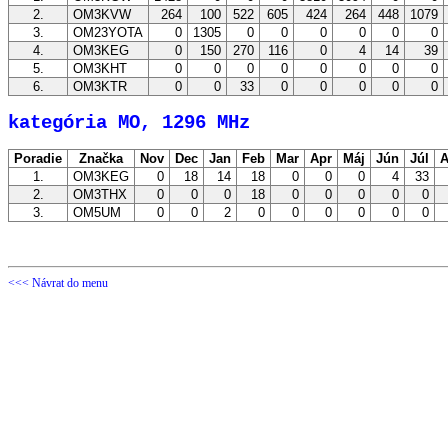
2.
OM3KVW
264
100
522
605
424
264
448
1079
3.
OM23YOTA
0
1305
0
0
0
0
0
0
4.
OM3KEG
0
150
270
116
0
4
14
39
5.
OM3KHT
0
0
0
0
0
0
0
0
6.
OM3KTR
0
0
33
0
0
0
0
0
kategória MO, 1296 MHz
Poradie
Značka
Nov
Dec
Jan
Feb
Mar
Apr
Máj
Jún
Júl
A
1.
OM3KEG
0
18
14
18
0
0
0
4
33
2.
OM3THX
0
0
0
18
0
0
0
0
0
3.
OM5UM
0
0
2
0
0
0
0
0
0
<<< Návrat do menu