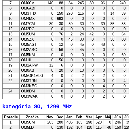
7.
OM6CV
140
88
84
245
80
96
0
240
8.
OM6ABF
0
0
0
0
0
0
0
0
9.
OM3THX
0
150
270
116
0
4
14
39
10.
OM4MX
0
693
0
0
0
0
0
0
11.
OM7CM
30
30
30
30
20
39
85
33
12.
OM2RC
0
0
0
0
0
0
0
0
13.
OM5UM
0
76
2
24
42
0
0
64
14.
OM5ZX
0
0
45
30
0
4
36
80
15.
OM5AST
0
12
0
45
0
48
0
0
16.
OM2ABC
0
56
0
45
0
0
0
0
17.
OM5KM
0
0
0
0
0
0
0
60
18.
OM1II
0
56
0
0
0
0
0
0
19.
OM1ARW
12
6
0
0
0
0
0
0
20.
OM0AB
0
20
0
10
0
0
0
6
21.
OM/OK1VLG
4
0
2
2
0
2
0
0
22.
OM3TRN
0
0
0
0
0
0
0
4
OM3KEG
0
0
0
0
0
4
0
0
24.
OM8DM
0
0
0
0
0
2
0
0
OM3WAK
0
0
0
0
0
2
0
0
kategória SO, 1296 MHz
Poradie
Značka
Nov
Dec
Jan
Feb
Mar
Apr
Máj
Jún
Jú
1.
OM5CM
203
280
405
185
198
520
0
246
3
2.
OM5LD
0
130
192
104
110
115
48
150
12