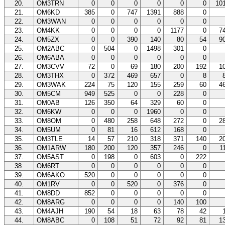
20.
OM3TRN
0
0
0
0
0
0
10
21.
OM6KD
385
0
747
1391
888
0
22.
OM3WAN
0
0
0
0
0
0
23.
OM4KK
0
0
0
0
1177
0
7
24.
OM5ZX
0
0
390
140
80
54
9
25.
OM2ABC
0
504
0
1498
301
0
26.
OM6ABA
0
0
0
0
0
0
27.
OM3CVV
72
0
69
180
200
192
1
28.
OM3THX
0
372
469
657
0
8
29.
OM3WAK
224
75
120
155
259
60
4
30.
OM5CM
949
525
0
0
228
0
31.
OM0AB
126
350
64
329
60
0
32.
OM6KW
0
0
0
1960
0
0
33.
OM8OM
0
480
258
648
272
0
2
34.
OM5UM
0
81
16
612
168
0
35.
OM3TLE
14
57
210
318
371
140
2
36.
OM1ARW
180
200
120
357
246
0
1
37.
OM5AST
0
198
0
603
0
222
38.
OM6RT
0
0
0
0
0
0
39.
OM6AKO
520
0
0
0
0
0
40.
OM1RV
0
0
520
0
376
0
41.
OM8DD
852
0
0
0
0
0
42.
OM8ARG
0
0
0
0
140
100
43.
OM4AJH
190
54
18
63
78
42
44.
OM8ABC
0
108
51
72
92
81
1