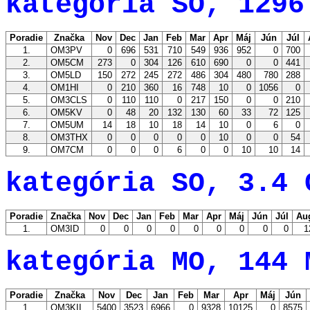
kategória SO, 1296
Poradie
Značka
Nov
Dec
Jan
Feb
Mar
Apr
Máj
Jún
Júl
1.
OM3PV
0
696
531
710
549
936
952
0
700
2.
OM5CM
273
0
304
126
610
690
0
0
441
3.
OM5LD
150
272
245
272
486
304
480
780
288
4.
OM1HI
0
210
360
16
748
10
0
1056
0
5.
OM3CLS
0
110
110
0
217
150
0
0
210
6.
OM5KV
0
48
20
132
130
60
33
72
125
7.
OM5UM
14
18
10
18
14
10
0
6
0
8.
OM3THX
0
0
0
0
0
10
0
0
54
9.
OM7CM
0
0
0
6
0
0
10
10
14
kategória SO, 3.4 
Poradie
Značka
Nov
Dec
Jan
Feb
Mar
Apr
Máj
Jún
Júl
Au
1.
OM3ID
0
0
0
0
0
0
0
0
0
1
kategória MO, 144 
Poradie
Značka
Nov
Dec
Jan
Feb
Mar
Apr
Máj
Jún
1.
OM3KII
5400
3523
6966
0
9328
10125
0
8575