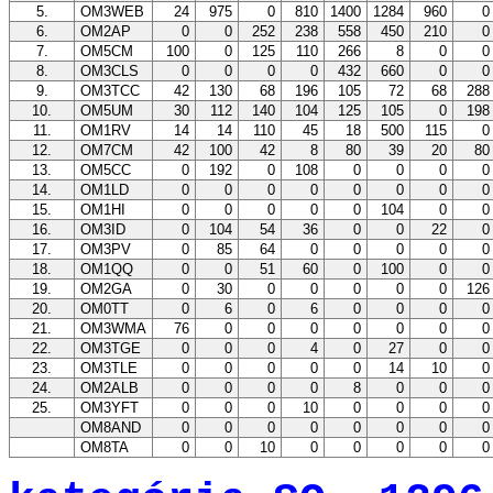
5.
OM3WEB
24
975
0
810
1400
1284
960
6.
OM2AP
0
0
252
238
558
450
210
7.
OM5CM
100
0
125
110
266
8
0
8.
OM3CLS
0
0
0
0
432
660
0
9.
OM3TCC
42
130
68
196
105
72
68
28
10.
OM5UM
30
112
140
104
125
105
0
19
11.
OM1RV
14
14
110
45
18
500
115
12.
OM7CM
42
100
42
8
80
39
20
8
13.
OM5CC
0
192
0
108
0
0
0
14.
OM1LD
0
0
0
0
0
0
0
15.
OM1HI
0
0
0
0
0
104
0
16.
OM3ID
0
104
54
36
0
0
22
17.
OM3PV
0
85
64
0
0
0
0
18.
OM1QQ
0
0
51
60
0
100
0
19.
OM2GA
0
30
0
0
0
0
0
12
20.
OM0TT
0
6
0
6
0
0
0
21.
OM3WMA
76
0
0
0
0
0
0
22.
OM3TGE
0
0
0
4
0
27
0
23.
OM3TLE
0
0
0
0
0
14
10
24.
OM2ALB
0
0
0
0
8
0
0
25.
OM3YFT
0
0
0
10
0
0
0
OM8AND
0
0
0
0
0
0
0
OM8TA
0
0
10
0
0
0
0