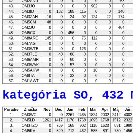
42.
OM2ANU
0
0
0
0
0
0
63
43.
OM3JO
0
0
0
0
902
0
0
44.
OM3ID
0
132
185
115
0
0
140
45.
OM3ZAH
16
0
24
92
124
22
174
46.
OM5CM
48
0
0
0
0
0
0
47.
OM2JU
0
0
0
0
0
0
464
48.
OM5CX
0
0
456
0
0
0
0
49.
OM8ARG
145
0
0
75
112
0
0
50.
OM7AG
0
0
0
0
0
0
0
51.
OM3WTB
0
0
0
126
0
0
0
52.
OM3TLE
0
40
80
0
0
0
0
53.
OM6AMR
0
0
60
0
0
0
0
54.
OM3WAK
0
0
57
0
0
0
0
55.
OM5AKW
0
0
0
0
10
0
0
56.
OM8TA
0
0
32
0
0
0
0
57.
OM1AWT
0
0
0
0
0
0
0
kategória SO, 432 
Poradie
Značka
Nov
Dec
Jan
Feb
Mar
Apr
Máj
Jún
1.
OM3WC
0
0
2261
2465
1824
2002
2412
400
2.
OM5LD
1261
1417
1170
1768
1695
1768
1512
232
3.
OM3TZO
0
759
165
902
1118
1620
891
198
4.
OM5KV
0
520
712
462
585
891
780
145