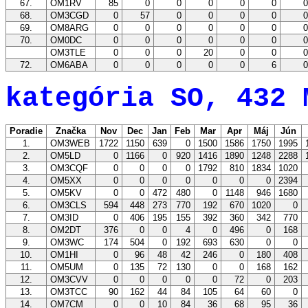
67.
OM1RV
85
0
0
0
0
0
68.
OM3CGD
0
57
0
0
0
0
69.
OM8ARG
0
0
0
0
0
0
70.
OM0DC
0
0
0
0
0
0
OM3TLE
0
0
0
20
0
0
72.
OM6ABA
0
0
0
0
0
6
kategória SO, 432 
Poradie
Značka
Nov
Dec
Jan
Feb
Mar
Apr
Máj
Jún
1.
OM3WEB
1722
1150
639
0
1500
1586
1750
1995
2.
OM5LD
0
1166
0
920
1416
1890
1248
2288
3.
OM3CQF
0
0
0
0
1792
810
1834
1020
4.
OM5XX
0
0
0
0
0
0
0
2394
5.
OM5KV
0
0
472
480
0
1148
946
1680
6.
OM3CLS
594
448
273
770
192
670
1020
0
7.
OM3ID
0
406
195
155
392
360
342
770
8.
OM2DT
376
0
0
4
0
496
0
168
9.
OM3WC
174
504
0
192
693
630
0
0
10.
OM1HI
0
96
48
42
246
0
180
408
11.
OM5UM
0
135
72
130
0
0
168
162
12.
OM3CVV
0
0
0
0
0
72
0
203
13.
OM3TCC
90
162
44
84
105
64
60
0
14.
OM7CM
0
0
10
84
36
68
95
36