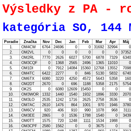
Výsledky z PA - r
kategória SO, 144 
Poradie
Značka
Nov
Dec
Jan
Feb
Mar
Apr
Máj
1.
OM4CW
6764
24696
0
0
31692
32994
2.
OM2VL
0
0
0
0
0
0
3735
3.
OM2RL
7770
2626
6027
5700
6878
7329
634
4.
OM3CQF
0
1368
2565
2496
1365
11010
5.
OM1DI
0
7912
14084
15360
12768
13552
709
6.
OM4TC
6422
2277
0
846
5130
5832
674
7.
OM6TX
6080
3220
4250
4572
5643
5358
16
8.
OM2DT
2670
0
696
1188
5358
2175
575
9.
OK2S
0
6080
12609
15450
0
0
10.
OM3WOR
1332
1440
1540
1932
1896
3330
207
11.
OM3LO
2535
1242
1716
2625
2758
3536
12.
OM7AC
2610
1476
864
1001
970
1946
378
13.
OM6CV
920
406
910
990
1078
968
311
14.
OM3EE
2865
0
1536
1788
1540
0
343
15.
OM0TT
1575
720
1248
1111
1534
1988
16.
OM3CPF
2580
1562
0
0
3675
0