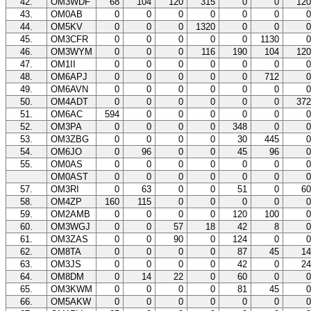
42.
OM3WDF
68
104
120
315
0
0
12
43.
OM0AB
0
0
0
0
0
0
44.
OM5KV
0
0
0
1320
0
0
45.
OM3CFR
0
0
0
0
0
1130
46.
OM3WYM
0
0
0
116
190
104
12
47.
OM1II
0
0
0
0
0
0
48.
OM6APJ
0
0
0
0
0
712
49.
OM6AVN
0
0
0
0
0
0
50.
OM4ADT
0
0
0
0
0
0
37
51.
OM6AC
594
0
0
0
0
0
52.
OM3PA
0
0
0
0
348
0
53.
OM3ZBG
0
0
0
0
30
445
54.
OM6JO
0
96
0
0
45
96
55.
OM0AS
0
0
0
0
0
0
OM0AST
0
0
0
0
0
0
57.
OM3RI
0
63
0
0
51
0
6
58.
OM4ZP
160
115
0
0
0
0
59.
OM2AMB
0
0
0
0
120
100
60.
OM3WGJ
0
0
57
18
42
8
61.
OM3ZAS
0
0
90
0
124
0
62.
OM8TA
0
0
0
0
87
45
1
63.
OM3JS
0
0
0
0
42
0
2
64.
OM8DM
0
14
22
0
60
0
65.
OM3KWM
0
0
0
0
81
45
66.
OM5AKW
0
0
0
0
0
0