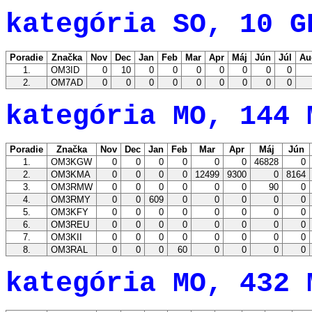
kategória SO, 10 G
Poradie
Značka
Nov
Dec
Jan
Feb
Mar
Apr
Máj
Jún
Júl
Au
1.
OM3ID
0
10
0
0
0
0
0
0
0
2.
OM7AD
0
0
0
0
0
0
0
0
0
kategória MO, 144 
Poradie
Značka
Nov
Dec
Jan
Feb
Mar
Apr
Máj
Jún
1.
OM3KGW
0
0
0
0
0
0
46828
0
2.
OM3KMA
0
0
0
0
12499
9300
0
8164
3.
OM3RMW
0
0
0
0
0
0
90
0
4.
OM3RMY
0
0
609
0
0
0
0
0
5.
OM3KFY
0
0
0
0
0
0
0
0
6.
OM3REU
0
0
0
0
0
0
0
0
7.
OM3KII
0
0
0
0
0
0
0
0
8.
OM3RAL
0
0
0
60
0
0
0
0
kategória MO, 432 