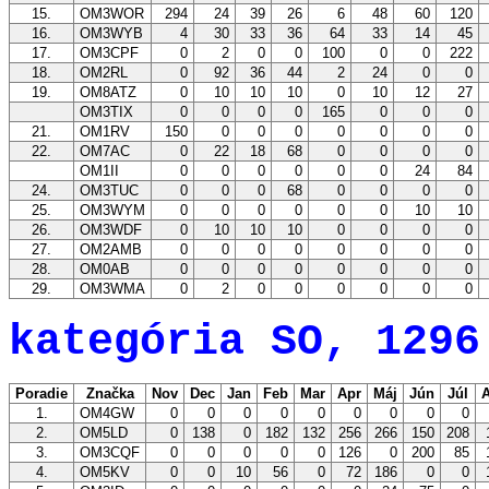
15.
OM3WOR
294
24
39
26
6
48
60
120
16.
OM3WYB
4
30
33
36
64
33
14
45
17.
OM3CPF
0
2
0
0
100
0
0
222
18.
OM2RL
0
92
36
44
2
24
0
0
19.
OM8ATZ
0
10
10
10
0
10
12
27
OM3TIX
0
0
0
0
165
0
0
0
21.
OM1RV
150
0
0
0
0
0
0
0
22.
OM7AC
0
22
18
68
0
0
0
0
OM1II
0
0
0
0
0
0
24
84
24.
OM3TUC
0
0
0
68
0
0
0
0
25.
OM3WYM
0
0
0
0
0
0
10
10
26.
OM3WDF
0
10
10
10
0
0
0
0
27.
OM2AMB
0
0
0
0
0
0
0
0
28.
OM0AB
0
0
0
0
0
0
0
0
29.
OM3WMA
0
2
0
0
0
0
0
0
kategória SO, 1296
Poradie
Značka
Nov
Dec
Jan
Feb
Mar
Apr
Máj
Jún
Júl
A
1.
OM4GW
0
0
0
0
0
0
0
0
0
2.
OM5LD
0
138
0
182
132
256
266
150
208
3.
OM3CQF
0
0
0
0
0
126
0
200
85
4.
OM5KV
0
0
10
56
0
72
186
0
0