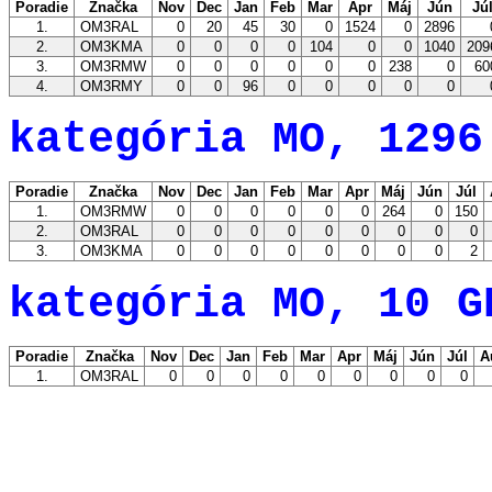
Poradie
Značka
Nov
Dec
Jan
Feb
Mar
Apr
Máj
Jún
Jú
1.
OM3RAL
0
20
45
30
0
1524
0
2896
2.
OM3KMA
0
0
0
0
104
0
0
1040
209
3.
OM3RMW
0
0
0
0
0
0
238
0
60
4.
OM3RMY
0
0
96
0
0
0
0
0
kategória MO, 1296
Poradie
Značka
Nov
Dec
Jan
Feb
Mar
Apr
Máj
Jún
Júl
1.
OM3RMW
0
0
0
0
0
0
264
0
150
2.
OM3RAL
0
0
0
0
0
0
0
0
0
3.
OM3KMA
0
0
0
0
0
0
0
0
2
kategória MO, 10 G
Poradie
Značka
Nov
Dec
Jan
Feb
Mar
Apr
Máj
Jún
Júl
A
1.
OM3RAL
0
0
0
0
0
0
0
0
0