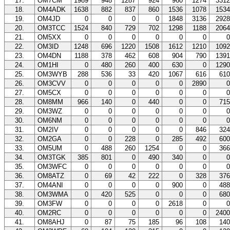
17.
OM7CM
1989
948
1287
924
960
1274
331
18.
OM4ADK
1638
882
837
860
1536
1078
153
19.
OM4JD
0
0
0
0
1848
3136
292
20.
OM3TCC
1524
840
729
702
1298
1188
206
21.
OM5XX
0
0
0
0
0
0
22.
OM3ID
1248
696
1220
1508
1612
1210
109
23.
OM4DN
1188
378
462
608
904
790
139
24.
OM1HI
0
480
260
400
630
0
129
25.
OM3WYB
288
536
33
420
1067
616
61
26.
OM3CVV
0
0
0
0
0
2890
27.
OM5CX
0
0
0
0
0
0
28.
OM8MM
966
140
0
440
0
0
71
29.
OM3WZ
0
0
0
0
0
0
30.
OM6NM
0
0
0
0
0
0
31.
OM2IV
0
0
0
0
0
846
32
32.
OM2GA
0
0
228
0
285
492
60
33.
OM5UM
0
488
260
1254
0
0
36
34.
OM3TGK
385
801
0
490
340
0
35.
OM3WFC
0
0
0
0
0
0
36.
OM8ATZ
0
69
42
222
0
328
37
37.
OM4ANI
0
0
0
0
900
0
48
38.
OM3WMA
0
420
525
0
0
0
68
39.
OM3FW
0
0
0
0
2618
0
40.
OM2RC
0
0
0
0
0
0
240
41.
OM8AHJ
0
87
75
185
96
108
14