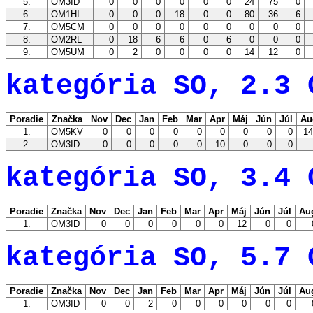
5.
OM3ID
0
0
0
0
0
0
24
75
0
6.
OM1HI
0
0
0
18
0
0
80
36
6
7.
OM5CM
0
0
0
0
0
0
0
0
0
8.
OM2RL
0
18
6
6
0
6
0
0
0
9.
OM5UM
0
2
0
0
0
0
14
12
0
kategória SO, 2.3 
Poradie
Značka
Nov
Dec
Jan
Feb
Mar
Apr
Máj
Jún
Júl
Au
1.
OM5KV
0
0
0
0
0
0
0
0
0
1
2.
OM3ID
0
0
0
0
0
10
0
0
0
kategória SO, 3.4 
Poradie
Značka
Nov
Dec
Jan
Feb
Mar
Apr
Máj
Jún
Júl
Au
1.
OM3ID
0
0
0
0
0
0
12
0
0
kategória SO, 5.7 
Poradie
Značka
Nov
Dec
Jan
Feb
Mar
Apr
Máj
Jún
Júl
Au
1.
OM3ID
0
0
2
0
0
0
0
0
0