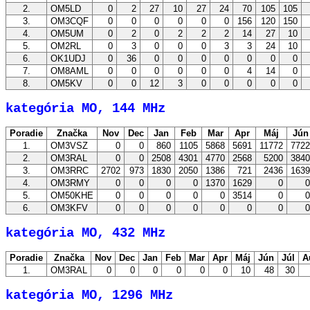
2.
OM5LD
0
2
27
10
27
24
70
105
105
3.
OM3CQF
0
0
0
0
0
0
156
120
150
4.
OM5UM
0
2
0
2
2
2
14
27
10
5.
OM2RL
0
3
0
0
0
3
3
24
10
6.
OK1UDJ
0
36
0
0
0
0
0
0
0
7.
OM8AML
0
0
0
0
0
0
4
14
0
8.
OM5KV
0
0
12
3
0
0
0
0
0
kategória MO, 144 MHz
Poradie
Značka
Nov
Dec
Jan
Feb
Mar
Apr
Máj
Jú
1.
OM3VSZ
0
0
860
1105
5868
5691
11772
772
2.
OM3RAL
0
0
2508
4301
4770
2568
5200
384
3.
OM3RRC
2702
973
1830
2050
1386
721
2436
163
4.
OM3RMY
0
0
0
0
1370
1629
0
5.
OM50KHE
0
0
0
0
0
3514
0
6.
OM3KFV
0
0
0
0
0
0
0
kategória MO, 432 MHz
Poradie
Značka
Nov
Dec
Jan
Feb
Mar
Apr
Máj
Jún
Júl
A
1.
OM3RAL
0
0
0
0
0
0
10
48
30
kategória MO, 1296 MHz