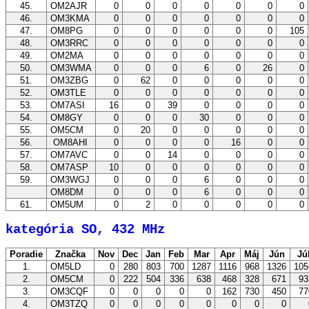
45.
OM2AJR
0
0
0
0
0
0
0
46.
OM3KMA
0
0
0
0
0
0
0
47.
OM8PG
0
0
0
0
0
0
105
48.
OM3RRC
0
0
0
0
0
0
0
49.
OM2MA
0
0
0
0
0
0
0
50.
OM3WMA
0
0
0
6
0
26
0
51.
OM3ZBG
0
62
0
0
0
0
0
52.
OM3TLE
0
0
0
0
0
0
0
53.
OM7ASI
16
0
39
0
0
0
0
54.
OM8GY
0
0
0
30
0
0
0
55.
OM5CM
0
20
0
0
0
0
0
56.
OM8AHI
0
0
0
0
16
0
0
57.
OM7AVC
0
0
14
0
0
0
0
58.
OM7ASP
10
0
0
0
0
0
0
59.
OM3WGJ
0
0
0
6
0
0
0
OM8DM
0
0
0
6
0
0
0
61.
OM5UM
0
2
0
0
0
0
0
kategória SO, 432 MHz
Poradie
Značka
Nov
Dec
Jan
Feb
Mar
Apr
Máj
Jún
Jú
1.
OM5LD
0
280
803
700
1287
1116
968
1326
10
2.
OM5CM
0
222
504
336
638
468
328
671
9
3.
OM3CQF
0
0
0
0
0
162
730
450
7
4.
OM3TZQ
0
0
0
0
0
0
0
0