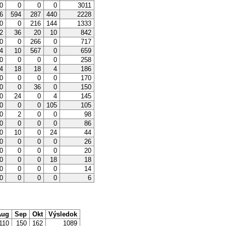
70
0
0
0
3011
56
594
287
440
2228
80
0
216
144
1333
2
36
20
10
842
0
0
266
0
717
4
10
567
0
659
0
0
0
0
258
4
18
18
4
186
70
0
0
0
170
0
0
36
0
150
0
24
0
4
145
0
0
0
105
105
0
2
0
0
98
0
0
0
0
86
0
10
0
24
44
0
0
0
0
26
0
0
0
0
20
0
0
0
18
18
0
0
0
0
14
0
0
0
0
6
ug
Sep
Okt
Výsledok
110
150
162
1089