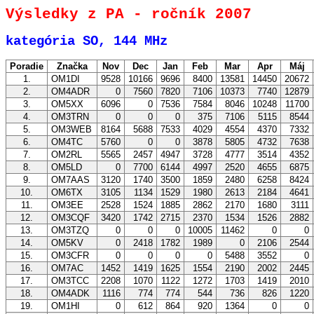
Výsledky z PA - ročník 2007
kategória SO, 144 MHz
Poradie
Značka
Nov
Dec
Jan
Feb
Mar
Apr
Máj
1.
OM1DI
9528
10166
9696
8400
13581
14450
20672
2.
OM4ADR
0
7560
7820
7106
10373
7740
12879
3.
OM5XX
6096
0
7536
7584
8046
10248
11700
4.
OM3TRN
0
0
0
375
7106
5115
8544
5.
OM3WEB
8164
5688
7533
4029
4554
4370
7332
6.
OM4TC
5760
0
0
3878
5805
4732
7638
7.
OM2RL
5565
2457
4947
3728
4777
3514
4352
8.
OM5LD
0
7700
6144
4997
2520
4655
6875
9.
OM7AAS
3120
1740
3500
1859
2480
6258
8424
10.
OM6TX
3105
1134
1529
1980
2613
2184
4641
11.
OM3EE
2528
1524
1885
2862
2170
1680
3111
12.
OM3CQF
3420
1742
2715
2370
1534
1526
2882
13.
OM3TZQ
0
0
0
10005
11462
0
0
14.
OM5KV
0
2418
1782
1989
0
2106
2544
15.
OM3CFR
0
0
0
0
5488
3552
0
16.
OM7AC
1452
1419
1625
1554
2190
2002
2445
17.
OM3TCC
2208
1070
1122
1272
1703
1419
2010
18.
OM4ADK
1116
774
774
544
736
826
1220
19.
OM1HI
0
612
864
920
1364
0
0