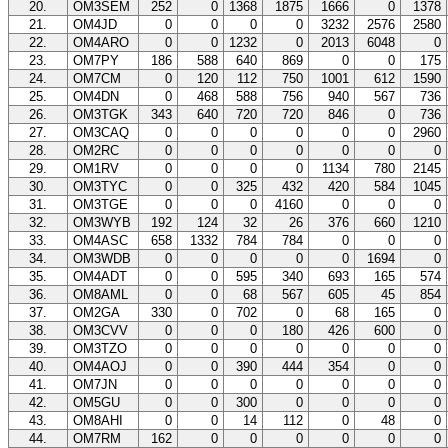
20.
OM3SEM
252
0
1368
1875
1666
0
1378
21.
OM4JD
0
0
0
0
3232
2576
2580
22.
OM4ARO
0
0
1232
0
2013
6048
0
23.
OM7PY
186
588
640
869
0
0
175
24.
OM7CM
0
120
112
750
1001
612
1590
25.
OM4DN
0
468
588
756
940
567
736
26.
OM3TGK
343
640
720
720
846
0
736
27.
OM3CAQ
0
0
0
0
0
0
2960
28.
OM2RC
0
0
0
0
0
0
0
29.
OM1RV
0
0
0
0
1134
780
2145
30.
OM3TYC
0
0
325
432
420
584
1045
31.
OM3TGE
0
0
0
4160
0
0
0
32.
OM3WYB
192
124
32
26
376
660
1210
33.
OM4ASC
658
1332
784
784
0
0
0
34.
OM3WDB
0
0
0
0
0
1694
0
35.
OM4ADT
0
0
595
340
693
165
574
36.
OM8AML
0
0
68
567
605
45
854
37.
OM2GA
330
0
702
0
68
165
0
38.
OM3CVV
0
0
0
180
426
600
0
39.
OM3TZO
0
0
0
0
0
0
0
40.
OM4AOJ
0
0
390
444
354
0
0
41.
OM7JN
0
0
0
0
0
0
0
42.
OM5GU
0
0
300
0
0
0
0
43.
OM8AHI
0
0
14
112
0
48
0
44.
OM7RM
162
0
0
0
0
0
0