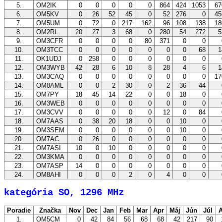
5.
OM2IK
0
0
0
0
0
864
424
1053
6
6.
OM5KV
0
26
52
45
0
52
276
0
4
7.
OM5UM
0
72
0
217
162
96
108
138
1
8.
OM2RL
20
27
3
68
0
280
54
272
5
9.
OM3CFR
0
0
0
0
80
371
0
0
10.
OM3TCC
0
0
0
0
0
0
0
68
1
11.
OK1UDJ
0
258
0
0
0
0
0
0
12.
OM3WYB
42
28
6
10
8
28
4
6
1
13.
OM3CAQ
0
0
0
0
0
0
0
0
1
14.
OM8AML
0
0
2
30
0
2
36
44
15.
OM7PY
18
45
14
22
0
0
18
0
16.
OM3WEB
0
0
0
0
0
0
0
0
17.
OM3CVV
0
0
0
0
0
12
0
84
18.
OM7AAS
0
38
20
18
0
0
10
0
19.
OM3SEM
0
0
0
0
0
0
10
0
20.
OM7AC
0
26
0
0
0
0
0
0
21.
OM7ASI
10
0
10
0
0
0
0
0
22.
OM3KMA
0
0
0
0
0
0
0
0
23.
OM7ASP
14
0
0
0
0
0
0
0
24.
OM8AHI
0
0
0
2
0
4
0
0
kategória SO, 1296 MHz
Poradie
Značka
Nov
Dec
Jan
Feb
Mar
Apr
Máj
Jún
Júl
A
1.
OM5CM
0
42
84
56
68
68
42
217
90