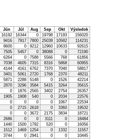
Jún
Júl
Aug
Sep
Okt
Výsledok
16192
16344
0
19798
17193
156020
9416
7917
7800
25038
10582
114231
8600
0
9212
12960
10633
92615
7505
5457
0
38088
0
72190
6264
0
7588
5566
768
61856
7038
4605
7315
8316
5868
60955
4144
4161
6762
7370
7040
58817
3401
5061
2720
1768
2370
48211
5871
2288
5148
0
1526
42214
2870
3296
3584
5415
3264
35615
0
1876
2565
3402
2754
26357
1905
1908
540
0
2034
22576
0
0
0
0
1067
22534
0
2715
2618
0
3360
19532
0
0
3672
2175
3834
18721
2686
0
0
3111
0
18484
1440
1500
1792
520
0
16056
1512
1469
1254
0
1332
11557
3744
0
2941
0
0
10445