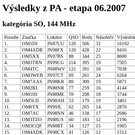
Výsledky z PA - etapa 06.2007
kategória SO, 144 MHz
Poradie
Značka
Lokátor
QSO
Body
Násobiče
Výsledo
1.
OM1DI
JN87UU
126
506
32
16192
2.
OM4ADR
JN98FX
120
428
22
9416
3.
OM5XX
JN97BS
88
344
25
8600
4.
OM3TRN
JN99CG
114
395
19
7505
5.
OM4TC
JN88WV
121
391
18
7038
6.
OM3WEB
JN97CT
69
261
24
6264
7.
OM7AAS
JN98KR
89
309
19
5871
8.
OM2RL
JN88NR
77
259
16
4144
9.
OM1HI
JN88ME
59
208
18
3744
10.
OM5LD
JN98AH
53
179
19
3401
11.
OM6TX
JN99JL
62
205
14
2870
12.
OM7AC
JN98NN
46
158
17
2686
13.
OM3TZO
JN88US
60
183
12
2196
14.
OM3CQF
JN88RT
34
127
15
1905
15.
OM4ADK
JN98CX
41
126
12
1512