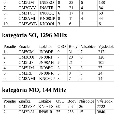
6.
OM5UM
JN98EO
8
23
6
138
7.
OM3CVV
JN88TR
7
21
4
84
8.
OM3TCC
JN88QQ
6
17
4
68
9.
OM8AML
KN08GP
8
11
4
44
10.
OM3WYB
KN09OI
3
6
1
6
kategória SO, 1296 MHz
Poradie
Značka
Lokátor
QSO
Body
Násobiče
Výsledo
1.
OM5CM
JN98DF
9
31
7
217
2.
OM3CQF
JN88RT
7
20
6
120
3.
OM5LD
JN98AH
7
21
5
105
4.
OM5UM
JN98EO
3
9
3
27
5.
OM2RL
JN88NR
3
8
3
24
6.
OM8AML
KN08GP
3
7
2
14
kategória MO, 144 MHz
Poradie
Značka
Lokátor
QSO
Body
Násobiče
Výsledok
1.
OM3VSZ
KN08LS
69
297
26
7722
2.
OM3RAL
JN98LR
75
256
15
3840