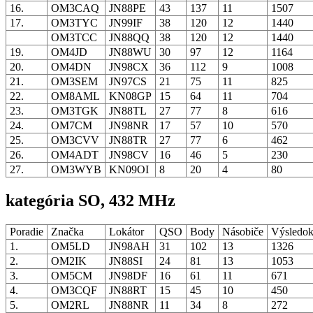
16.
OM3CAQ
JN88PE
43
137
11
1507
17.
OM3TYC
JN99IF
38
120
12
1440
OM3TCC
JN88QQ
38
120
12
1440
19.
OM4JD
JN88WU
30
97
12
1164
20.
OM4DN
JN98CX
36
112
9
1008
21.
OM3SEM
JN97CS
21
75
11
825
22.
OM8AML
KN08GP
15
64
11
704
23.
OM3TGK
JN88TL
27
77
8
616
24.
OM7CM
JN98NR
17
57
10
570
25.
OM3CVV
JN88TR
27
77
6
462
26.
OM4ADT
JN98CV
16
46
5
230
27.
OM3WYB
KN09OI
8
20
4
80
kategória SO, 432 MHz
Poradie
Značka
Lokátor
QSO
Body
Násobiče
Výsledo
1.
OM5LD
JN98AH
31
102
13
1326
2.
OM2IK
JN88SI
24
81
13
1053
3.
OM5CM
JN98DF
16
61
11
671
4.
OM3CQF
JN88RT
15
45
10
450
5.
OM2RL
JN88NR
11
34
8
272