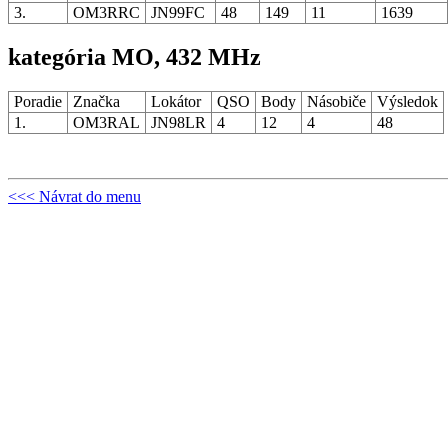
3.
OM3RRC
JN99FC
48
149
11
1639
kategória MO, 432 MHz
Poradie
Značka
Lokátor
QSO
Body
Násobiče
Výsledok
1.
OM3RAL
JN98LR
4
12
4
48
<<< Návrat do menu