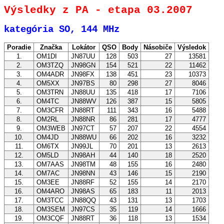
Výsledky z PA - etapa 03.2007
kategória SO, 144 MHz
Poradie
Značka
Lokátor
QSO
Body
Násobiče
Výsledok
1.
OM1DI
JN87UU
128
503
27
13581
2.
OM3TZQ
JN98GN
154
521
22
11462
3.
OM4ADR
JN98FX
138
451
23
10373
4.
OM5XX
JN97BS
80
298
27
8046
5.
OM3TRN
JN88UU
135
418
17
7106
6.
OM4TC
JN88WV
126
387
15
5805
7.
OM3CFR
JN88RT
111
343
16
5488
8.
OM2RL
JN88NR
86
281
17
4777
9.
OM3WEB
JN97CT
57
207
22
4554
10.
OM4JD
JN88WU
66
202
16
3232
11.
OM6TX
JN99JL
70
201
13
2613
12.
OM5LD
JN98AH
44
140
18
2520
13.
OM7AAS
JN98TM
48
155
16
2480
14.
OM7AC
JN98NN
43
146
15
2190
15.
OM3EE
JN88RF
52
155
14
2170
16.
OM4ARO
JN98AS
65
183
11
2013
17.
OM3TCC
JN88QQ
43
131
13
1703
18.
OM3SEM
JN97CS
35
119
14
1666
19.
OM3CQF
JN88RT
36
118
13
1534