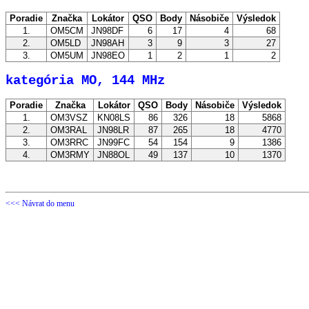
Poradie
Značka
Lokátor
QSO
Body
Násobiče
Výsledok
1.
OM5CM
JN98DF
6
17
4
68
2.
OM5LD
JN98AH
3
9
3
27
3.
OM5UM
JN98EO
1
2
1
2
kategória MO, 144 MHz
Poradie
Značka
Lokátor
QSO
Body
Násobiče
Výsledok
1.
OM3VSZ
KN08LS
86
326
18
5868
2.
OM3RAL
JN98LR
87
265
18
4770
3.
OM3RRC
JN99FC
54
154
9
1386
4.
OM3RMY
JN88OL
49
137
10
1370
<<< Návrat do menu