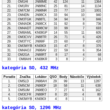
20.
OM1HI
JN88ME
42
124
11
1364
21.
OM1RV
JN88NC
25
81
14
1134
22.
OM7CM
JN98NR
23
77
13
1001
23.
OM4DN
JN98CX
33
94
10
940
24.
OM3TGK
JN88TL
34
94
9
846
25.
OM4ADK
JN98CX
31
92
8
736
26.
OM4ADT
JN98CW
33
99
7
693
27.
OM8AML
KN08GP
14
55
11
605
28.
OM3CVV
JN88TR
26
71
6
426
29.
OM3TYC
JN99IF
23
60
7
420
30.
OM3WYB
KN09OI
15
47
8
376
31.
OM4AOJ
JN98AV
22
59
6
354
32.
OM2GA
JN88RT
8
17
4
68
33.
OM8AHI
KN08KR
3
8
2
16
kategória SO, 432 MHz
Poradie
Značka
Lokátor
QSO
Body
Násobiče
Výsledok
1.
OM5LD
JN98AH
29
99
13
1287
2.
OM5CM
JN98DF
18
58
11
638
3.
OM5UM
JN98EO
7
27
6
162
4.
OM3CFR
JN88RT
8
20
4
80
5.
OM3WYB
KN09OI
4
8
1
8
kategória SO, 1296 MHz