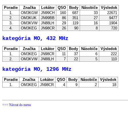
Poradie
Značka
Lokátor
QSO
Body
Násobiče
Výsledok
1.
OM3KGW
JN99CH
160
687
33
22671
2.
OM3KUK
JN99BB
86
351
27
9477
3.
OM3KVW
JN88LH
29
119
16
1904
4.
OM3KEG
JN98CR
26
90
8
720
kategória MO, 432 MHz
Poradie
Značka
Lokátor
QSO
Body
Násobiče
Výsledok
1.
OM3KEG
JN98CR
11
37
6
222
2.
OM3KVW
JN88LH
7
22
5
110
kategória MO, 1296 MHz
Poradie
Značka
Lokátor
QSO
Body
Násobiče
Výsledok
1.
OM3KEG
JN98CR
4
9
2
18
<<< Návrat do menu