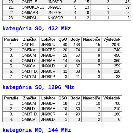
20.
OM3TLE
JN98DR
6
15
3
45
21.
OM/OK1VLG
JN99LC
5
13
3
39
22.
OM6APR
JN99JF
4
8
1
8
23.
OM8DM
KN08OR
1
2
1
2
kategória SO, 432 MHz
Poradie
Značka
Lokátor
QSO
Body
Násobiče
Výsledok
1.
OM1HI
JN88UU
40
138
15
2070
2.
OM5KV
JN97BS
20
74
10
740
3.
OM5CM
JN98DF
15
50
9
450
4.
OM5LD
JN98AH
14
45
8
360
5.
OM6CV
JN99LD
10
37
7
259
6.
OM3THX
JN98CR
11
38
6
228
7.
OM7CM
JN98PP
3
11
3
33
kategória SO, 1296 MHz
Poradie
Značka
Lokátor
QSO
Body
Násobiče
Výsledok
1.
OM5CM
JN98DF
18
70
10
700
2.
OM5LD
JN98AH
10
30
7
210
3.
OM3THX
JN98CR
4
90
2
180
4.
OM6CV
JN99LD
1
3
2
6
kategória MO, 144 MHz