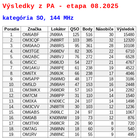
Výsledky z PA - etapa 08.2025
kategória SO, 144 MHz
Poradie
Značka
Lokátor
QSO
Body
Násobiče
Výsledok
1.
OM6ABF
JN99IA
125
516
30
15480
2.
OM3CQF
JN88RT
103
385
32
12320
3.
OM0AAO
JN88RS
95
361
28
10108
4.
OM3TGE
JN98DV
82
305
22
6710
5.
OM2ABC
JN88VJ
76
272
24
6528
6.
OM5CC
JN98JD
54
227
21
4767
7.
OM1AKU
JN88PE
61
238
19
4522
8.
OM6TX
JN99JK
66
238
17
4046
9.
OM5APP
JN98MD
48
177
18
3186
10.
OM5LD
JN98AH
47
153
16
2448
11.
OM3WKX
JN98DR
57
163
14
2282
12.
OM7CM
JN98PP
31
110
14
1540
13.
OM0XA
KN09EC
24
107
14
1498
14.
OM3CVV
JN88TR
30
103
12
1236
15.
OM6ABS
JN99LC
24
97
11
1067
16.
OM0AB
KN08WW
19
73
12
876
17.
OM3THX
JN98CR
26
90
8
720
18.
OM7AG
JN98NN
18
60
9
540
19.
OM1RV
JN88NC
16
55
9
495