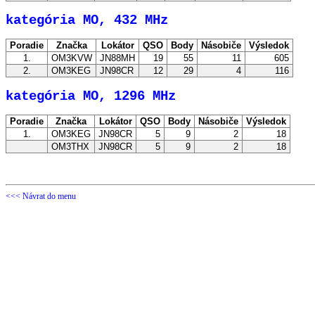
kategória MO, 432 MHz
Poradie
Značka
Lokátor
QSO
Body
Násobiče
Výsledok
1.
OM3KVW
JN88MH
19
55
11
605
2.
OM3KEG
JN98CR
12
29
4
116
kategória MO, 1296 MHz
Poradie
Značka
Lokátor
QSO
Body
Násobiče
Výsledok
1.
OM3KEG
JN98CR
5
9
2
18
OM3THX
JN98CR
5
9
2
18
<<< Návrat do menu