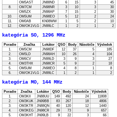
OM5AST
JN88ND
6
15
3
45
8.
OM7CM
JN98NR
3
10
3
30
OM5ZX
JN98AP
7
15
2
30
10.
OM5UM
JN98EO
5
12
2
24
11.
OM0AB
KN08WW
1
5
2
10
12.
OM/OK1VLG
JN99LC
1
2
1
2
kategória SO, 1296 MHz
Poradie
Značka
Lokátor
QSO
Body
Násobiče
Výsledok
1.
OM5CM
JN98DF
12
37
5
185
2.
OM5LD
JN98AH
10
26
4
104
3.
OM6CV
JN99LD
3
9
3
27
4.
OM3THX
JN98CR
5
9
2
18
5.
OM5UM
JN98EO
4
8
1
8
6.
OM/OK1VLG
JN99LC
1
2
1
2
kategória MO, 144 MHz
Poradie
Značka
Lokátor
QSO
Body
Násobiče
Výsledok
1.
OM3KII
JN88UU
149
492
24
11808
2.
OM3KUK
JN99BB
83
267
18
4806
3.
OM3KTR
JN88QN
40
120
12
1440
4.
OM3KEG
JN98CR
29
73
9
657
5.
OM3KHT
JN99LB
9
22
3
66