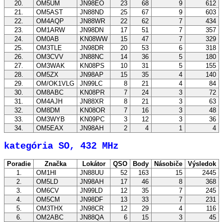
20.
OM5UM
JN98EO
23
68
9
612
21.
OM5AST
JN88ND
25
67
9
603
22.
OM4AQP
JN88WR
22
62
7
434
23.
OM1ARW
JN98DN
17
51
7
357
24.
OM0AB
KN08WW
15
47
7
329
25.
OM3TLE
JN98DR
20
53
6
318
26.
OM3CVV
JN88NC
14
36
5
180
27.
OM3WAK
KN08PS
10
31
5
155
28.
OM5ZX
JN98AP
15
35
4
140
29.
OM/OK1VLG
JN99LC
8
21
4
84
30.
OM8ABC
KN08PR
7
24
3
72
31.
OM4AJH
JN88XR
8
21
3
63
32.
OM8DM
KN08OR
7
16
3
48
33.
OM3WYB
KN09PC
3
12
3
36
34.
OM5EAX
JN98AH
2
4
1
4
kategória SO, 432 MHz
Poradie
Značka
Lokátor
QSO
Body
Násobiče
Výsledok
1.
OM1HI
JN88UU
52
163
15
2445
2.
OM5LD
JN98AH
17
46
8
368
3.
OM6CV
JN99LD
12
35
7
245
4.
OM5CM
JN98DF
13
33
7
231
5.
OM3THX
JN98CR
12
29
4
116
6.
OM2ABC
JN88QA
6
15
3
45