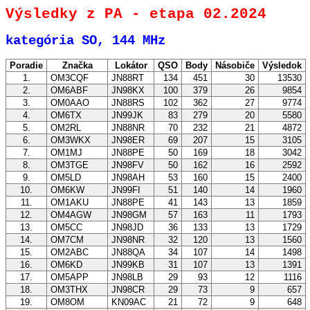
Výsledky z PA - etapa 02.2024
kategória SO, 144 MHz
Poradie
Značka
Lokátor
QSO
Body
Násobiče
Výsledok
1.
OM3CQF
JN88RT
134
451
30
13530
2.
OM6ABF
JN98KX
100
379
26
9854
3.
OM0AAO
JN88RS
102
362
27
9774
4.
OM6TX
JN99JK
83
279
20
5580
5.
OM2RL
JN88NR
70
232
21
4872
6.
OM3WKX
JN98ER
69
207
15
3105
7.
OM1MJ
JN88PE
50
169
18
3042
8.
OM3TGE
JN98FV
50
162
16
2592
9.
OM5LD
JN98AH
53
160
15
2400
10.
OM6KW
JN99FI
51
140
14
1960
11.
OM1AKU
JN88PE
41
143
13
1859
12.
OM4AGW
JN98GM
57
163
11
1793
13.
OM5CC
JN98JD
36
133
13
1729
14.
OM7CM
JN98NR
32
120
13
1560
15.
OM2ABC
JN88QA
34
107
14
1498
16.
OM6KD
JN99KB
31
107
13
1391
17.
OM5APP
JN98LB
29
93
12
1116
18.
OM3THX
JN98CR
29
73
9
657
19.
OM8OM
KN09AC
21
72
9
648