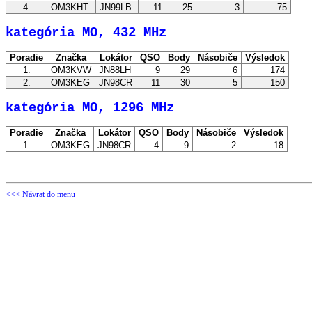
4.
OM3KHT
JN99LB
11
25
3
75
kategória MO, 432 MHz
Poradie
Značka
Lokátor
QSO
Body
Násobiče
Výsledok
1.
OM3KVW
JN88LH
9
29
6
174
2.
OM3KEG
JN98CR
11
30
5
150
kategória MO, 1296 MHz
Poradie
Značka
Lokátor
QSO
Body
Násobiče
Výsledok
1.
OM3KEG
JN98CR
4
9
2
18
<<< Návrat do menu