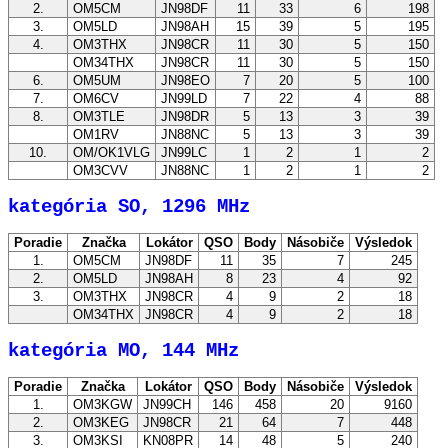
2.
OM5CM
JN98DF
11
33
6
198
3.
OM5LD
JN98AH
15
39
5
195
4.
OM3THX
JN98CR
11
30
5
150
OM34THX
JN98CR
11
30
5
150
6.
OM5UM
JN98EO
7
20
5
100
7.
OM6CV
JN99LD
7
22
4
88
8.
OM3TLE
JN98DR
5
13
3
39
OM1RV
JN88NC
5
13
3
39
10.
OM/OK1VLG
JN99LC
1
2
1
2
OM3CVV
JN88NC
1
2
1
2
kategória SO, 1296 MHz
Poradie
Značka
Lokátor
QSO
Body
Násobiče
Výsledok
1.
OM5CM
JN98DF
11
35
7
245
2.
OM5LD
JN98AH
8
23
4
92
3.
OM3THX
JN98CR
4
9
2
18
OM34THX
JN98CR
4
9
2
18
kategória MO, 144 MHz
Poradie
Značka
Lokátor
QSO
Body
Násobiče
Výsledok
1.
OM3KGW
JN99CH
146
458
20
9160
2.
OM3KEG
JN98CR
21
64
7
448
3.
OM3KSI
KN08PR
14
48
5
240