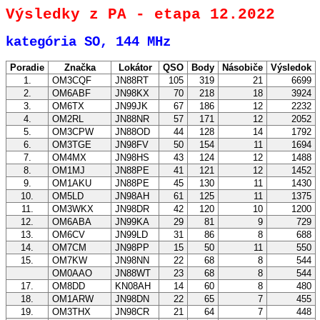
Výsledky z PA - etapa 12.2022
kategória SO, 144 MHz
Poradie
Značka
Lokátor
QSO
Body
Násobiče
Výsledok
1.
OM3CQF
JN88RT
105
319
21
6699
2.
OM6ABF
JN98KX
70
218
18
3924
3.
OM6TX
JN99JK
67
186
12
2232
4.
OM2RL
JN88NR
57
171
12
2052
5.
OM3CPW
JN88OD
44
128
14
1792
6.
OM3TGE
JN98FV
50
154
11
1694
7.
OM4MX
JN98HS
43
124
12
1488
8.
OM1MJ
JN88PE
41
121
12
1452
9.
OM1AKU
JN88PE
45
130
11
1430
10.
OM5LD
JN98AH
61
125
11
1375
11.
OM3WKX
JN98DR
42
120
10
1200
12.
OM6ABA
JN99KA
29
81
9
729
13.
OM6CV
JN99LD
31
86
8
688
14.
OM7CM
JN98PP
15
50
11
550
15.
OM7KW
JN98NN
22
68
8
544
OM0AAO
JN88WT
23
68
8
544
17.
OM8DD
KN08AH
14
60
8
480
18.
OM1ARW
JN98DN
22
65
7
455
19.
OM3THX
JN98CR
21
64
7
448