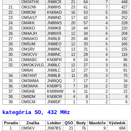
OM34THX
JN98CR
21
64
7
448
21.
OM1OW
JN98HS
23
61
7
427
22.
OM8OM
KN09AD
16
53
5
265
23.
OM5AST
JN88ND
17
42
6
252
24.
OM4KK
JN88WS
20
57
4
228
25.
OM6KD
JN99KB
18
44
5
220
26.
OM4AJH
JN88XR
12
34
6
204
27.
OM6AKO
JN99LB
20
48
4
192
28.
OM5UM
JN98EO
12
33
5
165
29.
OM1RV
JN88NC
13
31
5
155
30.
OM3CVV
JN88NC
12
29
4
116
31.
OM8ABC
KN08PR
9
24
4
96
32.
OM/OK1VLG
JN99LC
12
27
3
81
OM6AI
JN99LC
12
27
3
81
34.
OM7ANT
JN99LB
11
25
3
75
35.
OM3WMA
JN88QQ
7
17
2
34
36.
OM3WAK
KN08PS
7
16
2
32
37.
OM0AB
KN08WW
6
11
2
22
38.
OM8DM
KN08OR
4
8
1
8
39.
OM5CM
JN98DF
1
3
2
6
kategória SO, 432 MHz
Poradie
Značka
Lokátor
QSO
Body
Násobiče
Výsledok
1.
OM5KV
JN97BS
21
76
9
684