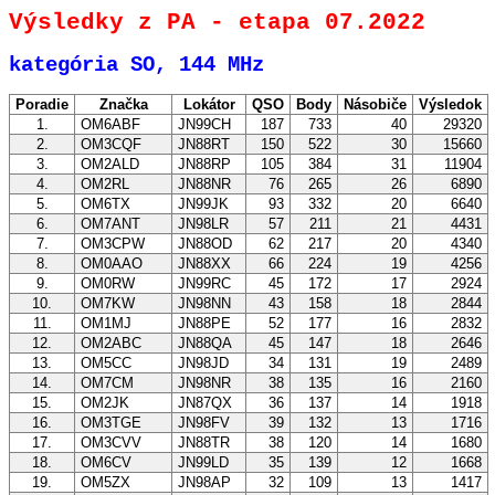
Výsledky z PA - etapa 07.2022
kategória SO, 144 MHz
Poradie
Značka
Lokátor
QSO
Body
Násobiče
Výsledok
1.
OM6ABF
JN99CH
187
733
40
29320
2.
OM3CQF
JN88RT
150
522
30
15660
3.
OM2ALD
JN88RP
105
384
31
11904
4.
OM2RL
JN88NR
76
265
26
6890
5.
OM6TX
JN99JK
93
332
20
6640
6.
OM7ANT
JN98LR
57
211
21
4431
7.
OM3CPW
JN88OD
62
217
20
4340
8.
OM0AAO
JN88XX
66
224
19
4256
9.
OM0RW
JN99RC
45
172
17
2924
10.
OM7KW
JN98NN
43
158
18
2844
11.
OM1MJ
JN88PE
52
177
16
2832
12.
OM2ABC
JN88QA
45
147
18
2646
13.
OM5CC
JN98JD
34
131
19
2489
14.
OM7CM
JN98NR
38
135
16
2160
15.
OM2JK
JN87QX
36
137
14
1918
16.
OM3TGE
JN98FV
39
132
13
1716
17.
OM3CVV
JN88TR
38
120
14
1680
18.
OM6CV
JN99LD
35
139
12
1668
19.
OM5ZX
JN98AP
32
109
13
1417