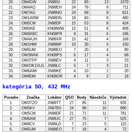
20.
OM4GW
JN98SI
22
83
13
1079
21.
OM4AQ
JN99EH
24
79
9
711
22.
OM7AG
JN98NO
24
69
9
621
23.
OM1ARW
JN98DN
18
60
8
480
24.
OM5CM
JN98DF
15
53
8
424
25.
OM0AB
KN08WW
15
51
8
408
26.
OM8ABC
KN08PR
9
31
6
186
27.
OM4AJH
JN88XR
15
42
4
168
28.
OM1HMI
JN88MF
10
30
5
150
29.
OM5UM
JN98EO
7
20
4
80
30.
OM3WAK
KN08PS
6
17
4
68
31.
OM3TFP
JN98EV
4
11
3
33
32.
OM/OK1VLG
JN99LC
5
7
3
21
33.
OM6AMI
JN99KE
4
10
2
20
34.
OM8DM
KN08OR
4
9
2
18
kategória SO, 432 MHz
Poradie
Značka
Lokátor
QSO
Body
Násobiče
Výsledok
1.
OM3TZO
JN88TT
27
85
11
935
2.
OM5KV
JN97BS
24
89
10
890
3.
OM5CM
JN98DF
21
71
11
781
4.
OM6AM
JN99JC
27
75
7
525
5.
OM6CV
JN99LD
7
23
5
115
6.
OM5UM
JN98EO
7
18
4
72