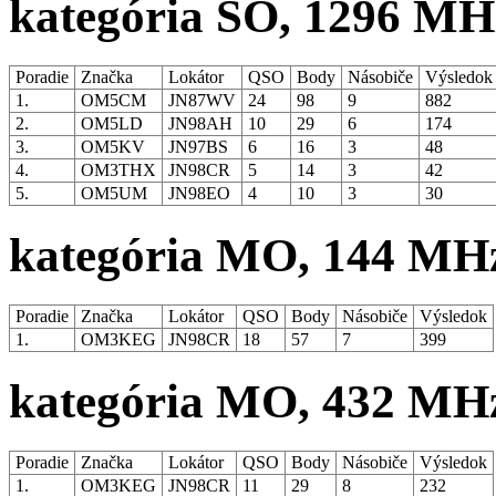
kategória SO, 1296 MH
Poradie
Značka
Lokátor
QSO
Body
Násobiče
Výsledo
1.
OM5CM
JN87WV
24
98
9
882
2.
OM5LD
JN98AH
10
29
6
174
3.
OM5KV
JN97BS
6
16
3
48
4.
OM3THX
JN98CR
5
14
3
42
5.
OM5UM
JN98EO
4
10
3
30
kategória MO, 144 MH
Poradie
Značka
Lokátor
QSO
Body
Násobiče
Výsledok
1.
OM3KEG
JN98CR
18
57
7
399
kategória MO, 432 MH
Poradie
Značka
Lokátor
QSO
Body
Násobiče
Výsledok
1.
OM3KEG
JN98CR
11
29
8
232