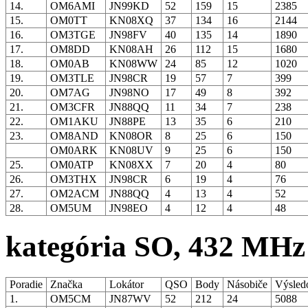
14.
OM6AMI
JN99KD
52
159
15
2385
15.
OM0TT
KN08XQ
37
134
16
2144
16.
OM3TGE
JN98FV
40
135
14
1890
17.
OM8DD
KN08AH
26
112
15
1680
18.
OM0AB
KN08WW
24
85
12
1020
19.
OM3TLE
JN98CR
19
57
7
399
20.
OM7AG
JN98NO
17
49
8
392
21.
OM3CFR
JN88QQ
11
34
7
238
22.
OM1AKU
JN88PE
13
35
6
210
23.
OM8AND
KN08OR
8
25
6
150
OM0ARK
KN08UV
9
25
6
150
25.
OM0ATP
KN08XX
7
20
4
80
26.
OM3THX
JN98CR
6
19
4
76
27.
OM2ACM
JN88QQ
4
13
4
52
28.
OM5UM
JN98EO
4
12
4
48
kategória SO, 432 MHz
Poradie
Značka
Lokátor
QSO
Body
Násobiče
Výsled
1.
OM5CM
JN87WV
52
212
24
5088