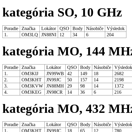
kategória SO, 10 GHz
Poradie
Značka
Lokátor
QSO
Body
Násobiče
Výsledok
1.
OM3LQ
JN88NI
12
34
6
204
kategória MO, 144 MH
Poradie
Značka
Lokátor
QSO
Body
Násobiče
Výsledo
1.
OM3KIJ
JN99WB
42
149
18
2682
2.
OM3KHT
JN99JC
50
157
14
2198
3.
OM3KVW
JN88MH
29
98
14
1372
4.
OM3KEG
JN98CR
14
36
6
216
kategória MO, 432 MH
Poradie
Značka
Lokátor
QSO
Body
Násobiče
Výsledo
1.
OM3KHT
JN99JC
18
65
12
780