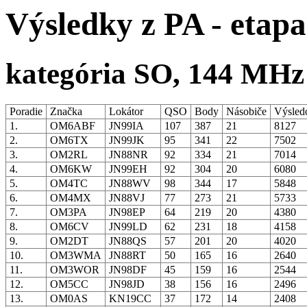
Výsledky z PA - etapa
kategória SO, 144 MHz
Poradie
Značka
Lokátor
QSO
Body
Násobiče
Výsled
1.
OM6ABF
JN99IA
107
387
21
8127
2.
OM6TX
JN99JK
95
341
22
7502
3.
OM2RL
JN88NR
92
334
21
7014
4.
OM6KW
JN99EH
92
304
20
6080
5.
OM4TC
JN88WV
98
344
17
5848
6.
OM4MX
JN88VJ
77
273
21
5733
7.
OM3PA
JN98EP
64
219
20
4380
8.
OM6CV
JN99LD
62
231
18
4158
9.
OM2DT
JN88QS
57
201
20
4020
10.
OM3WMA
JN88RT
50
165
16
2640
11.
OM3WOR
JN98DF
45
159
16
2544
12.
OM5CC
JN98JD
38
156
16
2496
13.
OM0AS
KN19CC
37
172
14
2408