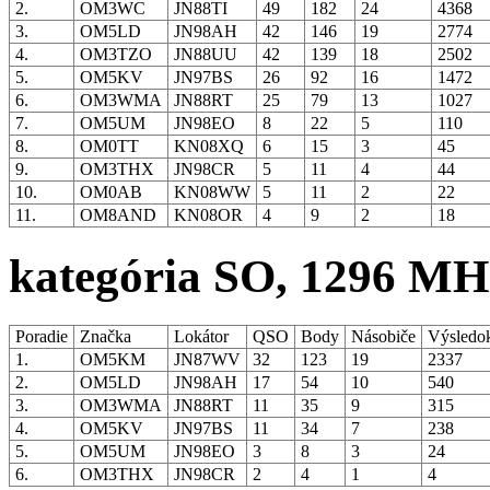
2.
OM3WC
JN88TI
49
182
24
4368
3.
OM5LD
JN98AH
42
146
19
2774
4.
OM3TZO
JN88UU
42
139
18
2502
5.
OM5KV
JN97BS
26
92
16
1472
6.
OM3WMA
JN88RT
25
79
13
1027
7.
OM5UM
JN98EO
8
22
5
110
8.
OM0TT
KN08XQ
6
15
3
45
9.
OM3THX
JN98CR
5
11
4
44
10.
OM0AB
KN08WW
5
11
2
22
11.
OM8AND
KN08OR
4
9
2
18
kategória SO, 1296 MH
Poradie
Značka
Lokátor
QSO
Body
Násobiče
Výsledo
1.
OM5KM
JN87WV
32
123
19
2337
2.
OM5LD
JN98AH
17
54
10
540
3.
OM3WMA
JN88RT
11
35
9
315
4.
OM5KV
JN97BS
11
34
7
238
5.
OM5UM
JN98EO
3
8
3
24
6.
OM3THX
JN98CR
2
4
1
4