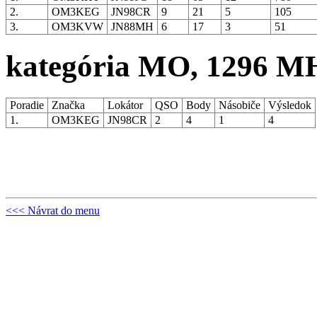
2.
OM3KEG
JN98CR
9
21
5
105
3.
OM3KVW
JN88MH
6
17
3
51
kategória MO, 1296 M
Poradie
Značka
Lokátor
QSO
Body
Násobiče
Výsledok
1.
OM3KEG
JN98CR
2
4
1
4
<<< Návrat do menu