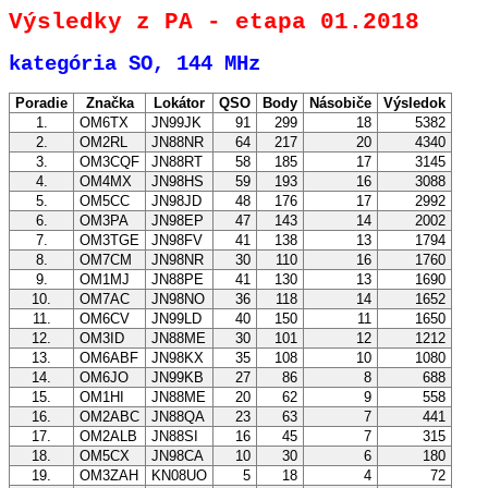
Výsledky z PA - etapa 01.2018
kategória SO, 144 MHz
Poradie
Značka
Lokátor
QSO
Body
Násobiče
Výsledok
1.
OM6TX
JN99JK
91
299
18
5382
2.
OM2RL
JN88NR
64
217
20
4340
3.
OM3CQF
JN88RT
58
185
17
3145
4.
OM4MX
JN98HS
59
193
16
3088
5.
OM5CC
JN98JD
48
176
17
2992
6.
OM3PA
JN98EP
47
143
14
2002
7.
OM3TGE
JN98FV
41
138
13
1794
8.
OM7CM
JN98NR
30
110
16
1760
9.
OM1MJ
JN88PE
41
130
13
1690
10.
OM7AC
JN98NO
36
118
14
1652
11.
OM6CV
JN99LD
40
150
11
1650
12.
OM3ID
JN88ME
30
101
12
1212
13.
OM6ABF
JN98KX
35
108
10
1080
14.
OM6JO
JN99KB
27
86
8
688
15.
OM1HI
JN88ME
20
62
9
558
16.
OM2ABC
JN88QA
23
63
7
441
17.
OM2ALB
JN88SI
16
45
7
315
18.
OM5CX
JN98CA
10
30
6
180
19.
OM3ZAH
KN08UO
5
18
4
72