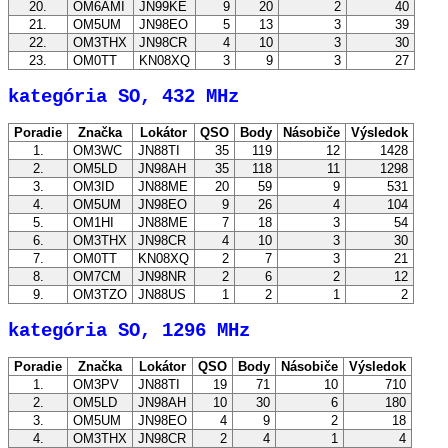
20.
OM6AMI
JN99KE
9
20
2
40
21.
OM5UM
JN98EO
5
13
3
39
22.
OM3THX
JN98CR
4
10
3
30
23.
OM0TT
KN08XQ
3
9
3
27
kategória SO, 432 MHz
Poradie
Značka
Lokátor
QSO
Body
Násobiče
Výsledok
1.
OM3WC
JN88TI
35
119
12
1428
2.
OM5LD
JN98AH
35
118
11
1298
3.
OM3ID
JN88ME
20
59
9
531
4.
OM5UM
JN98EO
9
26
4
104
5.
OM1HI
JN88ME
7
18
3
54
6.
OM3THX
JN98CR
4
10
3
30
7.
OM0TT
KN08XQ
2
7
3
21
8.
OM7CM
JN98NR
2
6
2
12
9.
OM3TZO
JN88US
1
2
1
2
kategória SO, 1296 MHz
Poradie
Značka
Lokátor
QSO
Body
Násobiče
Výsledok
1.
OM3PV
JN88TI
19
71
10
710
2.
OM5LD
JN98AH
10
30
6
180
3.
OM5UM
JN98EO
4
9
2
18
4.
OM3THX
JN98CR
2
4
1
4