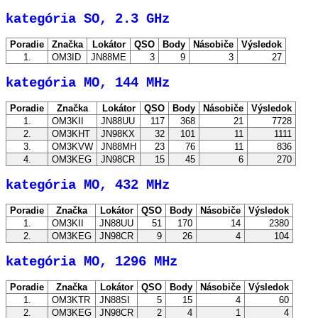
kategória SO, 2.3 GHz
Poradie
Značka
Lokátor
QSO
Body
Násobiče
Výsledok
1.
OM3ID
JN88ME
3
9
3
27
kategória MO, 144 MHz
Poradie
Značka
Lokátor
QSO
Body
Násobiče
Výsledok
1.
OM3KII
JN88UU
117
368
21
7728
2.
OM3KHT
JN98KX
32
101
11
1111
3.
OM3KVW
JN88MH
23
76
11
836
4.
OM3KEG
JN98CR
15
45
6
270
kategória MO, 432 MHz
Poradie
Značka
Lokátor
QSO
Body
Násobiče
Výsledok
1.
OM3KII
JN88UU
51
170
14
2380
2.
OM3KEG
JN98CR
9
26
4
104
kategória MO, 1296 MHz
Poradie
Značka
Lokátor
QSO
Body
Násobiče
Výsledok
1.
OM3KTR
JN88SI
5
15
4
60
2.
OM3KEG
JN98CR
2
4
1
4