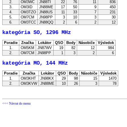
2.
OM3WC
JN88TI
22
76
11
836
3.
OM3ID
JN88ME
17
50
9
450
4.
OM3TZO
JN88US
11
33
7
231
5.
OM7CM
JN98PP
3
10
3
30
6.
OM3TCC
JN88QQ
2
6
2
12
kategória SO, 1296 MHz
Poradie
Značka
Lokátor
QSO
Body
Násobiče
Výsledok
1.
OM5KM
JN87WV
19
82
12
984
2.
OM7CM
JN98PP
1
3
2
6
kategória MO, 144 MHz
Poradie
Značka
Lokátor
QSO
Body
Násobiče
Výsledok
1.
OM3KHT
JN98KX
29
98
15
1470
2.
OM3KVW
JN88ME
10
26
3
78
<<< Návrat do menu