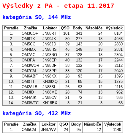
Výsledky z PA - etapa 11.2017
kategória SO, 144 MHz
Poradie
Značka
Lokátor
QSO
Body
Násobiče
Výsledok
1.
OM3CQF
JN88RT
101
341
24
8184
2.
OM6TX
JN99JK
80
277
18
4986
3.
OM5CC
JN98JD
39
143
20
2860
4.
OM4MX
JN98HS
46
149
19
2831
5.
OM7AC
JN98NO
37
128
18
2304
6.
OM3PA
JN98EP
40
132
17
2244
7.
OM3WOR
JN98DF
38
132
16
2112
8.
OM7CM
JN98PP
33
120
17
2040
9.
OM6ABF
JN98KX
28
93
15
1395
10.
OM0TT
KN08XQ
21
85
15
1275
11.
OM2ALB
JN88SI
26
93
12
1116
12.
OM3ID
JN88ME
28
74
13
962
13.
OM4AIK
JN98CV
21
72
13
936
14.
OM3WFC
KN18BX
3
21
3
63
kategória SO, 432 MHz
Poradie
Značka
Lokátor
QSO
Body
Násobiče
Výsledok
1.
OM5CM
JN87WV
24
95
12
1140