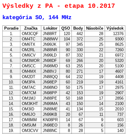
Výsledky z PA - etapa 10.2017
kategória SO, 144 MHz
Poradie
Značka
Lokátor
QSO
Body
Násobiče
Výsledok
1.
OM3CQF
JN88RT
120
442
28
12376
2.
OM4TC
JN88WV
104
372
25
9300
3.
OM6TX
JN99JK
97
345
25
8625
4.
OM2RL
JN88NR
90
330
22
7260
5.
OM6CV
JN99LD
87
332
21
6972
6.
OM3WOR
JN98DF
69
266
20
5320
7.
OM5CC
JN98MD
63
255
20
5100
8.
OM4MX
JN88VJ
80
271
17
4607
9.
OM2DT
JN88QQ
64
232
19
4408
10.
OM3PA
JN98EP
60
219
19
4161
11.
OM7AC
JN98NO
50
175
17
2975
12.
OM7CM
JN98PP
42
153
19
2907
13.
OM1MJ
JN88PE
50
168
17
2856
14.
OM3KHT
JN99MA
43
150
14
2100
15.
OM3ID
JN88ME
41
134
15
2010
16.
OM6JO
JN99KB
20
67
11
737
17.
OM8MM
KN08PR
14
67
9
603
18.
OM5UM
JN98EO
8
26
6
156
19.
OM3CVV
JN88NC
8
28
5
140