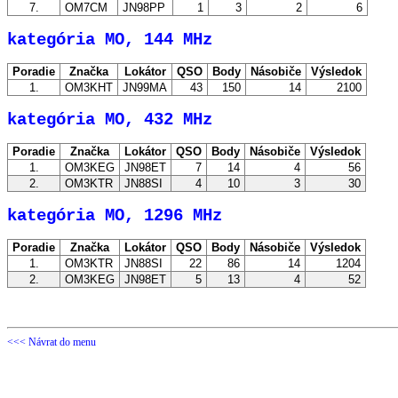
7.
OM7CM
JN98PP
1
3
2
6
kategória MO, 144 MHz
Poradie
Značka
Lokátor
QSO
Body
Násobiče
Výsledok
1.
OM3KHT
JN99MA
43
150
14
2100
kategória MO, 432 MHz
Poradie
Značka
Lokátor
QSO
Body
Násobiče
Výsledok
1.
OM3KEG
JN98ET
7
14
4
56
2.
OM3KTR
JN88SI
4
10
3
30
kategória MO, 1296 MHz
Poradie
Značka
Lokátor
QSO
Body
Násobiče
Výsledok
1.
OM3KTR
JN88SI
22
86
14
1204
2.
OM3KEG
JN98ET
5
13
4
52
<<< Návrat do menu