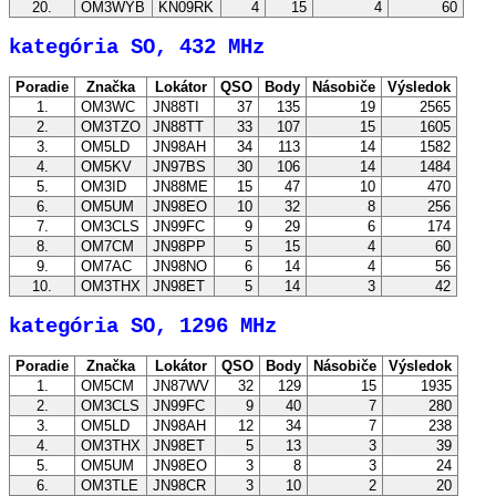
20.
OM3WYB
KN09RK
4
15
4
60
kategória SO, 432 MHz
Poradie
Značka
Lokátor
QSO
Body
Násobiče
Výsledok
1.
OM3WC
JN88TI
37
135
19
2565
2.
OM3TZO
JN88TT
33
107
15
1605
3.
OM5LD
JN98AH
34
113
14
1582
4.
OM5KV
JN97BS
30
106
14
1484
5.
OM3ID
JN88ME
15
47
10
470
6.
OM5UM
JN98EO
10
32
8
256
7.
OM3CLS
JN99FC
9
29
6
174
8.
OM7CM
JN98PP
5
15
4
60
9.
OM7AC
JN98NO
6
14
4
56
10.
OM3THX
JN98ET
5
14
3
42
kategória SO, 1296 MHz
Poradie
Značka
Lokátor
QSO
Body
Násobiče
Výsledok
1.
OM5CM
JN87WV
32
129
15
1935
2.
OM3CLS
JN99FC
9
40
7
280
3.
OM5LD
JN98AH
12
34
7
238
4.
OM3THX
JN98ET
5
13
3
39
5.
OM5UM
JN98EO
3
8
3
24
6.
OM3TLE
JN98CR
3
10
2
20