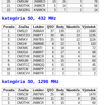
20.
OM5UM
JN98EO
10
26
3
78
21.
OM3THX
JN98CR
5
14
4
56
22.
OM3ZBG
KN08OX
3
7
2
14
kategória SO, 432 MHz
Poradie
Značka
Lokátor
QSO
Body
Násobiče
Výsledok
1.
OM5LD
JN98AH
37
130
13
1690
2.
OM3TZO
JN88TT
30
95
13
1235
3.
OM5KV
JN97BS
25
93
12
1116
4.
OM1HI
JN88ME
8
22
5
110
5.
OM3WC
JN88TI
6
18
4
72
6.
OM2GA
JN88RT
6
17
4
68
7.
OM3THX
JN98CR
6
16
4
64
8.
OM5UM
JN98EO
5
15
4
60
9.
OM3TCC
JN88QQ
6
15
3
45
10.
OM7CM
JN98PP
2
6
2
12
11.
OM3CVV
JN88TR
1
2
1
2
kategória SO, 1296 MHz
Poradie
Značka
Lokátor
QSO
Body
Násobiče
Výsledok
1.
OM5CM
JN87WV
25
98
15
1470
2.
OM5LD
JN98AH
11
32
8
256
3.
OM3THX
JN98CR
5
15
4
60