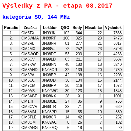
Výsledky z PA - etapa 08.2017
kategória SO, 144 MHz
Poradie
Značka
Lokátor
QSO
Body
Násobiče
Výsledok
1.
OM6TX
JN99JK
102
344
22
7568
2.
OM3WMA
JN88RT
100
325
23
7475
3.
OM2RL
JN88NR
81
277
21
5817
4.
OM4MX
JN88VJ
72
252
23
5796
5.
OM3WOR
JN98DF
53
203
21
4263
6.
OM6CV
JN99LD
63
211
17
3587
7.
OM7KW
JN98NN
48
180
18
3240
8.
OM8AND
KN08OR
32
139
20
2780
9.
OM3PA
JN98EP
42
138
16
2208
10.
OM5CC
JN98JD
36
134
16
2144
11.
OM7CM
JN98PP
30
116
17
1972
12.
OM0AS
KN09WC
30
123
15
1845
13.
OM6ABF
JN98KX
28
91
11
1001
14.
OM1HI
JN88ME
27
85
9
765
15.
OM3CVV
JN88TR
22
71
9
639
16.
OM8MM
KN08PR
15
55
10
550
17.
OM3TLE
JN98CR
14
42
6
252
18.
OM8OM
KN09AC
8
26
7
182
19.
OM8ARG
KN08MQ
6
18
5
90