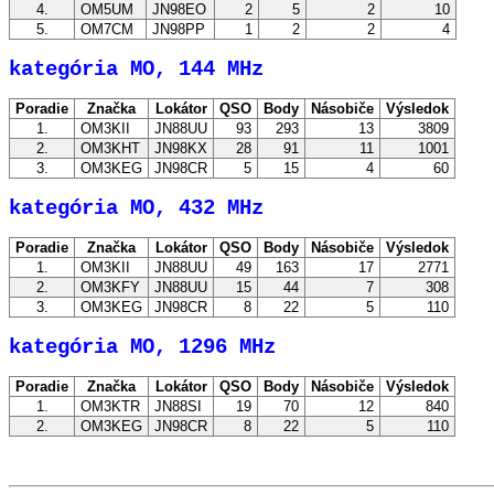
4.
OM5UM
JN98EO
2
5
2
10
5.
OM7CM
JN98PP
1
2
2
4
kategória MO, 144 MHz
Poradie
Značka
Lokátor
QSO
Body
Násobiče
Výsledok
1.
OM3KII
JN88UU
93
293
13
3809
2.
OM3KHT
JN98KX
28
91
11
1001
3.
OM3KEG
JN98CR
5
15
4
60
kategória MO, 432 MHz
Poradie
Značka
Lokátor
QSO
Body
Násobiče
Výsledok
1.
OM3KII
JN88UU
49
163
17
2771
2.
OM3KFY
JN88UU
15
44
7
308
3.
OM3KEG
JN98CR
8
22
5
110
kategória MO, 1296 MHz
Poradie
Značka
Lokátor
QSO
Body
Násobiče
Výsledok
1.
OM3KTR
JN88SI
19
70
12
840
2.
OM3KEG
JN98CR
8
22
5
110