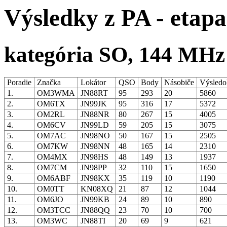
Výsledky z PA - etapa
kategória SO, 144 MHz
Poradie
Značka
Lokátor
QSO
Body
Násobiče
Výsled
1.
OM3WMA
JN88RT
95
293
20
5860
2.
OM6TX
JN99JK
95
316
17
5372
3.
OM2RL
JN88NR
80
267
15
4005
4.
OM6CV
JN99LD
59
205
15
3075
5.
OM7AC
JN98NO
50
167
15
2505
6.
OM7KW
JN98NN
48
165
14
2310
7.
OM4MX
JN98HS
48
149
13
1937
8.
OM7CM
JN98PP
32
110
15
1650
9.
OM6ABF
JN98KX
35
119
10
1190
10.
OM0TT
KN08XQ
21
87
12
1044
11.
OM6JO
JN99KB
24
89
10
890
12.
OM3TCC
JN88QQ
23
70
10
700
13.
OM3WC
JN88TI
20
69
9
621