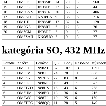
14.
OM3ID
JN88ME
24
70
8
560
15.
OM3PA
JN98EP
23
63
7
441
16.
OM3CVV
JN88TR
20
58
7
406
17.
OM8AHJ
KN18CS
9
36
6
216
18.
OM1HI
JN88ME
12
32
4
128
19.
OM2GA
JN88RT
5
12
3
36
20.
OM5CM
JN98DF
3
9
3
27
OM3ZAH
KN08UO
3
9
3
27
kategória SO, 432 MHz
Poradie
Značka
Lokátor
QSO
Body
Násobiče
Výsledo
1.
OM5LD
JN98AH
32
107
13
1391
2.
OM3PV
JN88TI
24
78
11
858
3.
OM5KV
JN97BS
22
83
8
664
4.
OM3ID
JN88ME
19
49
7
343
5.
OM3TZO
JN88US
15
43
6
258
6.
OM5UM
JN98EO
13
36
6
216
7.
OM3WC
JN88TI
10
25
6
150
8.
OM3TCC
JN88QQ
11
28
5
140