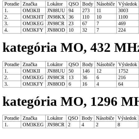
Poradie
Značka
Lokátor
QSO
Body
Násobiče
Výsledok
1.
OM3KII
JN88UU
94
273
11
3003
2.
OM3KHT
JN98KX
36
110
10
1100
3.
OM3KEG
JN98CR
23
67
7
469
4.
OM3KFY
JN88OD
10
32
7
224
kategória MO, 432 MH
Poradie
Značka
Lokátor
QSO
Body
Násobiče
Výsledok
1.
OM3KII
JN88UU
50
146
12
1752
2.
OM3KEG
JN98CR
13
36
6
216
3.
OM3KFY
JN88OD
6
16
4
64
kategória MO, 1296 M
Poradie
Značka
Lokátor
QSO
Body
Násobiče
Výsledok
1.
OM3KEG
JN98CR
2
4
2
8