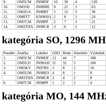
9.
OM5CM
JN98DF
10
30
4
120
10.
OM1HI
JN88ME
9
21
3
63
11.
OM2GA
JN88RT
5
12
3
36
12.
OM0TT
KN08XQ
2
8
3
24
13.
OM7CM
JN98PP
2
7
3
21
14.
OM3THX
JN98CR
3
6
2
12
kategória SO, 1296 MH
Poradie
Značka
Lokátor
QSO
Body
Násobiče
Výsledok
1.
OM5CM
JN98DF
12
44
7
308
2.
OM5LD
JN98AH
11
32
5
160
3.
OM5KV
JN97BS
3
8
2
16
4.
OM5UM
JN98EO
4
8
1
8
OM3THX
JN98CR
2
4
2
8
6.
OM7CM
JN98PP
1
2
2
4
kategória MO, 144 MH