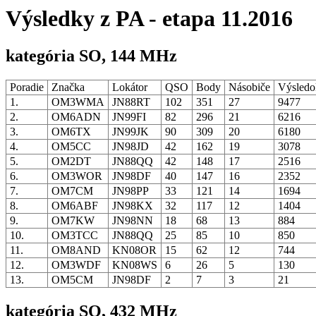
Výsledky z PA - etapa 11.2016
kategória SO, 144 MHz
Poradie
Značka
Lokátor
QSO
Body
Násobiče
Výsled
1.
OM3WMA
JN88RT
102
351
27
9477
2.
OM6ADN
JN99FI
82
296
21
6216
3.
OM6TX
JN99JK
90
309
20
6180
4.
OM5CC
JN98JD
42
162
19
3078
5.
OM2DT
JN88QQ
42
148
17
2516
6.
OM3WOR
JN98DF
40
147
16
2352
7.
OM7CM
JN98PP
33
121
14
1694
8.
OM6ABF
JN98KX
32
117
12
1404
9.
OM7KW
JN98NN
18
68
13
884
10.
OM3TCC
JN88QQ
25
85
10
850
11.
OM8AND
KN08OR
15
62
12
744
12.
OM3WDF
KN08WS
6
26
5
130
13.
OM5CM
JN98DF
2
7
3
21
kategória SO, 432 MHz