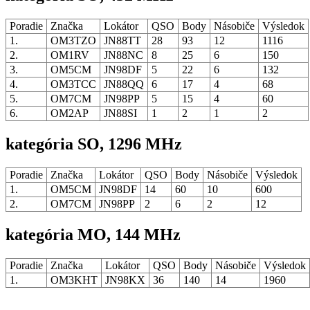
Poradie
Značka
Lokátor
QSO
Body
Násobiče
Výsledok
1.
OM3TZO
JN88TT
28
93
12
1116
2.
OM1RV
JN88NC
8
25
6
150
3.
OM5CM
JN98DF
5
22
6
132
4.
OM3TCC
JN88QQ
6
17
4
68
5.
OM7CM
JN98PP
5
15
4
60
6.
OM2AP
JN88SI
1
2
1
2
kategória SO, 1296 MHz
Poradie
Značka
Lokátor
QSO
Body
Násobiče
Výsledok
1.
OM5CM
JN98DF
14
60
10
600
2.
OM7CM
JN98PP
2
6
2
12
kategória MO, 144 MHz
Poradie
Značka
Lokátor
QSO
Body
Násobiče
Výsledok
1.
OM3KHT
JN98KX
36
140
14
1960