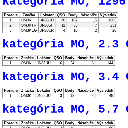
kategória MO, 1296
Poradie
Značka
Lokátor
QSO
Body
Násobiče
Výsledok
1.
OM3KII
JN88UU
30
107
15
1605
2.
OM3KTR
JN88SI
11
33
7
231
3.
OM3KEG
JN98CR
4
10
2
20
kategória MO, 2.3 
Poradie
Značka
Lokátor
QSO
Body
Násobiče
Výsledok
1.
OM3KII
JN88UU
6
24
6
144
kategória MO, 3.4 
Poradie
Značka
Lokátor
QSO
Body
Násobiče
Výsledok
1.
OM3KII
JN88UU
3
12
4
48
kategória MO, 5.7 
Poradie
Značka
Lokátor
QSO
Body
Násobiče
Výsledok