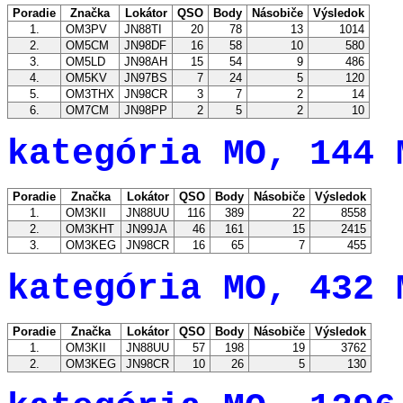
Poradie
Značka
Lokátor
QSO
Body
Násobiče
Výsledok
1.
OM3PV
JN88TI
20
78
13
1014
2.
OM5CM
JN98DF
16
58
10
580
3.
OM5LD
JN98AH
15
54
9
486
4.
OM5KV
JN97BS
7
24
5
120
5.
OM3THX
JN98CR
3
7
2
14
6.
OM7CM
JN98PP
2
5
2
10
kategória MO, 144 
Poradie
Značka
Lokátor
QSO
Body
Násobiče
Výsledok
1.
OM3KII
JN88UU
116
389
22
8558
2.
OM3KHT
JN99JA
46
161
15
2415
3.
OM3KEG
JN98CR
16
65
7
455
kategória MO, 432 
Poradie
Značka
Lokátor
QSO
Body
Násobiče
Výsledok
1.
OM3KII
JN88UU
57
198
19
3762
2.
OM3KEG
JN98CR
10
26
5
130