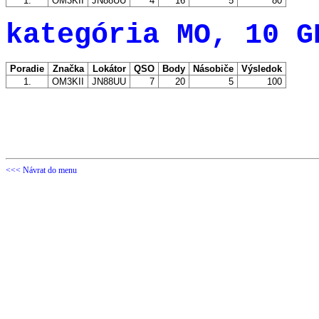
1.
OM3KII
JN88UU
4
16
5
80
kategória MO, 10 G
Poradie
Značka
Lokátor
QSO
Body
Násobiče
Výsledok
1.
OM3KII
JN88UU
7
20
5
100
<<< Návrat do menu