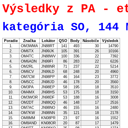
Výsledky z PA - e
kategória SO, 144 
Poradie
Značka
Lokátor
QSO
Body
Násobiče
Výsledok
1.
OM3WMA
JN88RT
141
493
30
14790
2.
OM6TX
JN99JK
105
391
26
10166
3.
OM4TC
JN88WV
100
336
22
7392
4.
OM6ADN
JN99FI
86
283
22
6226
5.
OM2RL
JN88NR
71
237
22
5214
6.
OM6CV
JN99LD
68
248
20
4960
7.
OM7CM
JN98PP
46
164
23
3772
8.
OM5CC
JN98JD
46
178
20
3560
9.
OM3PA
JN98EP
58
195
18
3510
10.
OM4MX
JN98HS
53
175
18
3150
11.
OM3WOR
JN98DF
53
188
16
3008
12.
OM2DT
JN88QQ
46
148
17
2516
13.
OM7AC
JN98NO
46
155
16
2480
14.
OM7KW
JN98NN
35
121
18
2178
15.
OM8MM
KN08PR
23
97
16
1552
16.
OM8AND
KN08OR
20
87
17
1479