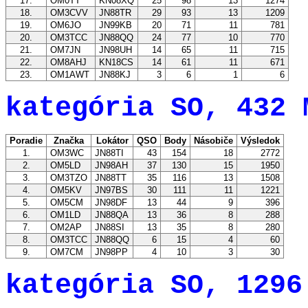
17.
OM0TT
KN08XQ
25
98
13
1274
18.
OM3CVV
JN88TR
29
93
13
1209
19.
OM6JO
JN99KB
20
71
11
781
20.
OM3TCC
JN88QQ
24
77
10
770
21.
OM7JN
JN98UH
14
65
11
715
22.
OM8AHJ
KN18CS
14
61
11
671
23.
OM1AWT
JN88KJ
3
6
1
6
kategória SO, 432 
Poradie
Značka
Lokátor
QSO
Body
Násobiče
Výsledok
1.
OM3WC
JN88TI
43
154
18
2772
2.
OM5LD
JN98AH
37
130
15
1950
3.
OM3TZO
JN88TT
35
116
13
1508
4.
OM5KV
JN97BS
30
111
11
1221
5.
OM5CM
JN98DF
13
44
9
396
6.
OM1LD
JN88QA
13
36
8
288
7.
OM2AP
JN88SI
13
35
8
280
8.
OM3TCC
JN88QQ
6
15
4
60
9.
OM7CM
JN98PP
4
10
3
30
kategória SO, 1296