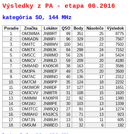
Výsledky z PA - etapa 06.2016
kategória SO, 144 MHz
Poradie
Značka
Lokátor
QSO
Body
Násobiče
Výsledok
1.
OM3WMA
JN88RT
99
351
25
8775
2.
OM6ADN
JN99FI
96
329
23
7567
3.
OM4TC
JN88WV
100
341
22
7502
4.
OM6TX
JN99JK
84
298
24
7152
5.
OM5CC
JN98MD
56
226
24
5424
6.
OM6CV
JN99LD
59
209
20
4180
7.
OM8AND
KN08OR
38
163
22
3586
8.
OM3PA
JN98EP
49
175
20
3500
9.
OM7AC
JN98NO
40
136
17
2312
10.
OM7CM
JN98PP
35
124
18
2232
11.
OM3WOR
JN98DF
37
127
13
1651
12.
OM3CVV
JN88TR
31
108
15
1620
13.
OM8MM
KN08PR
22
92
15
1380
14.
OM1MJ
JN88PE
30
103
13
1339
15.
OM3TCC
JN88QQ
27
91
14
1274
16.
OM8AHJ
KN18CS
16
71
13
923
17.
OM7JN
JN98UH
13
55
11
605
18.
OM5UM
JN98EO
11
32
6
192