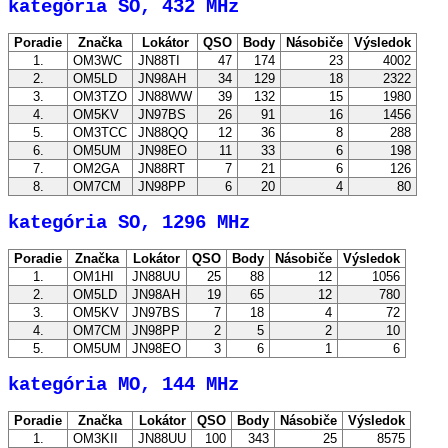
kategória SO, 432 MHz
Poradie
Značka
Lokátor
QSO
Body
Násobiče
Výsledok
1.
OM3WC
JN88TI
47
174
23
4002
2.
OM5LD
JN98AH
34
129
18
2322
3.
OM3TZO
JN88WW
39
132
15
1980
4.
OM5KV
JN97BS
26
91
16
1456
5.
OM3TCC
JN88QQ
12
36
8
288
6.
OM5UM
JN98EO
11
33
6
198
7.
OM2GA
JN88RT
7
21
6
126
8.
OM7CM
JN98PP
6
20
4
80
kategória SO, 1296 MHz
Poradie
Značka
Lokátor
QSO
Body
Násobiče
Výsledok
1.
OM1HI
JN88UU
25
88
12
1056
2.
OM5LD
JN98AH
19
65
12
780
3.
OM5KV
JN97BS
7
18
4
72
4.
OM7CM
JN98PP
2
5
2
10
5.
OM5UM
JN98EO
3
6
1
6
kategória MO, 144 MHz
Poradie
Značka
Lokátor
QSO
Body
Násobiče
Výsledok
1.
OM3KII
JN88UU
100
343
25
8575