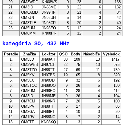
20.
OM3WDF
KN08WS
9
28
6
168
21.
OM3ID
JN88ME
8
22
6
132
22.
OM6AMD
JN99HF
8
21
4
84
23.
OM7JN
JN98UH
5
14
3
42
24.
OM3TLE
JN98CR
8
20
2
40
25.
OM5UM
JN98EO
5
12
2
24
OM8MM
KN08PR
5
12
2
24
kategória SO, 432 MHz
Poradie
Značka
Lokátor
QSO
Body
Násobiče
Výsledok
1.
OM5LD
JN98AH
33
109
13
1417
2.
OM3WEB
JN97CT
22
75
13
975
3.
OM3TZO
JN88TT
27
69
11
759
4.
OM5KV
JN97BS
19
65
8
520
5.
OM5CC
JN98JD
9
32
6
192
6.
OM3TCC
JN88QQ
9
26
5
130
7.
OM5UM
JN98EO
11
28
4
112
8.
OM3ID
JN88ME
9
26
4
104
9.
OM7CM
JN98NR
7
20
5
100
10.
OM3PV
JN88TI
6
17
5
85
11.
OM2GA
JN88RT
4
10
3
30
12.
OM1RV
JN88NC
3
7
2
14
13.
OM0TT
KN08XQ
1
3
2
6