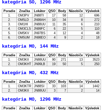
kategória SO, 1296 MHz
Poradie
Značka
Lokátor
QSO
Body
Násobiče
Výsledok
1.
OM3PV
JN88TI
17
58
12
696
2.
OM5LD
JN98AH
10
34
8
272
3.
OM1HI
JN88UU
11
35
6
210
4.
OM3CLS
JN99FC
6
22
5
110
5.
OM5KV
JN97BS
4
12
4
48
6.
OM5UM
JN98EO
4
9
2
18
kategória MO, 144 MHz
Poradie
Značka
Lokátor
QSO
Body
Násobiče
Výsledok
1.
OM3KII
JN88UU
90
271
13
3523
2.
OM3KHT
JN99LB
19
50
5
250
kategória MO, 432 MHz
Poradie
Značka
Lokátor
QSO
Body
Násobiče
Výsledok
1.
OM3KTR
JN88SI
33
103
14
1442
2.
OM3KII
JN88UU
3
7
2
14
kategória MO, 1296 MHz
Poradie
Značka
Lokátor
QSO
Body
Násobiče
Výsledok