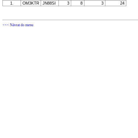
1.
OM3KTR
JN88SI
3
8
3
24
<<< Návrat do menu