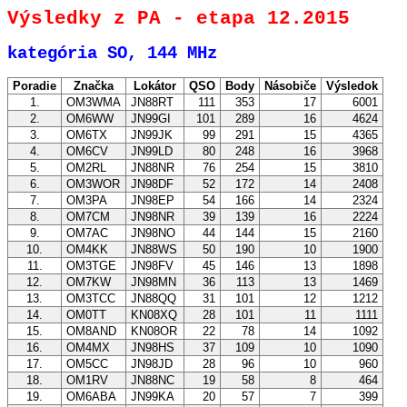
Výsledky z PA - etapa 12.2015
kategória SO, 144 MHz
Poradie
Značka
Lokátor
QSO
Body
Násobiče
Výsledok
1.
OM3WMA
JN88RT
111
353
17
6001
2.
OM6WW
JN99GI
101
289
16
4624
3.
OM6TX
JN99JK
99
291
15
4365
4.
OM6CV
JN99LD
80
248
16
3968
5.
OM2RL
JN88NR
76
254
15
3810
6.
OM3WOR
JN98DF
52
172
14
2408
7.
OM3PA
JN98EP
54
166
14
2324
8.
OM7CM
JN98NR
39
139
16
2224
9.
OM7AC
JN98NO
44
144
15
2160
10.
OM4KK
JN88WS
50
190
10
1900
11.
OM3TGE
JN98FV
45
146
13
1898
12.
OM7KW
JN98MN
36
113
13
1469
13.
OM3TCC
JN88QQ
31
101
12
1212
14.
OM0TT
KN08XQ
28
101
11
1111
15.
OM8AND
KN08OR
22
78
14
1092
16.
OM4MX
JN98HS
37
109
10
1090
17.
OM5CC
JN98JD
28
96
10
960
18.
OM1RV
JN88NC
19
58
8
464
19.
OM6ABA
JN99KA
20
57
7
399