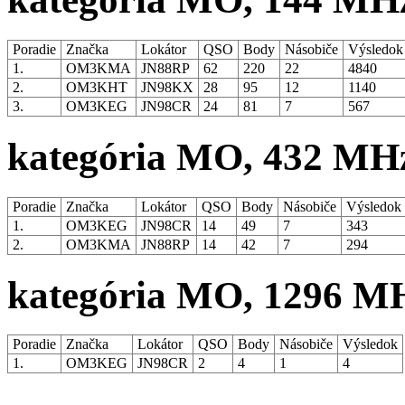
Poradie
Značka
Lokátor
QSO
Body
Násobiče
Výsledo
1.
OM3KMA
JN88RP
62
220
22
4840
2.
OM3KHT
JN98KX
28
95
12
1140
3.
OM3KEG
JN98CR
24
81
7
567
kategória MO, 432 MH
Poradie
Značka
Lokátor
QSO
Body
Násobiče
Výsledok
1.
OM3KEG
JN98CR
14
49
7
343
2.
OM3KMA
JN88RP
14
42
7
294
kategória MO, 1296 M
Poradie
Značka
Lokátor
QSO
Body
Násobiče
Výsledok
1.
OM3KEG
JN98CR
2
4
1
4