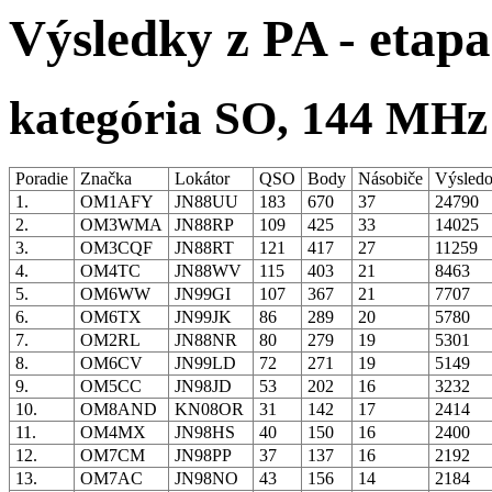
Výsledky z PA - etapa
kategória SO, 144 MHz
Poradie
Značka
Lokátor
QSO
Body
Násobiče
Výsled
1.
OM1AFY
JN88UU
183
670
37
24790
2.
OM3WMA
JN88RP
109
425
33
14025
3.
OM3CQF
JN88RT
121
417
27
11259
4.
OM4TC
JN88WV
115
403
21
8463
5.
OM6WW
JN99GI
107
367
21
7707
6.
OM6TX
JN99JK
86
289
20
5780
7.
OM2RL
JN88NR
80
279
19
5301
8.
OM6CV
JN99LD
72
271
19
5149
9.
OM5CC
JN98JD
53
202
16
3232
10.
OM8AND
KN08OR
31
142
17
2414
11.
OM4MX
JN98HS
40
150
16
2400
12.
OM7CM
JN98PP
37
137
16
2192
13.
OM7AC
JN98NO
43
156
14
2184