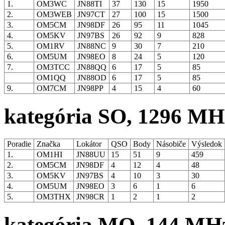
1.
OM3WC
JN88TI
37
130
15
1950
2.
OM3WEB
JN97CT
27
100
15
1500
3.
OM5CM
JN98DF
26
95
11
1045
4.
OM5KV
JN97BS
26
92
9
828
5.
OM1RV
JN88NC
9
30
7
210
6.
OM5UM
JN98EO
8
24
5
120
7.
OM3TCC
JN88QQ
6
17
5
85
OM1QQ
JN88OD
6
17
5
85
9.
OM7CM
JN98PP
4
15
4
60
kategória SO, 1296 MH
Poradie
Značka
Lokátor
QSO
Body
Násobiče
Výsledok
1.
OM1HI
JN88UU
15
51
9
459
2.
OM5CM
JN98DF
4
12
4
48
3.
OM5KV
JN97BS
4
10
3
30
4.
OM5UM
JN98EO
3
6
1
6
5.
OM3THX
JN98CR
1
2
1
2
kategória MO, 144 MH