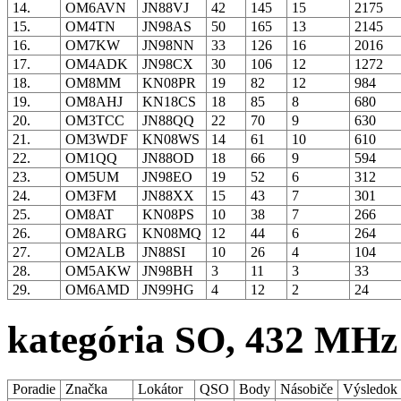
14.
OM6AVN
JN88VJ
42
145
15
2175
15.
OM4TN
JN98AS
50
165
13
2145
16.
OM7KW
JN98NN
33
126
16
2016
17.
OM4ADK
JN98CX
30
106
12
1272
18.
OM8MM
KN08PR
19
82
12
984
19.
OM8AHJ
KN18CS
18
85
8
680
20.
OM3TCC
JN88QQ
22
70
9
630
21.
OM3WDF
KN08WS
14
61
10
610
22.
OM1QQ
JN88OD
18
66
9
594
23.
OM5UM
JN98EO
19
52
6
312
24.
OM3FM
JN88XX
15
43
7
301
25.
OM8AT
KN08PS
10
38
7
266
26.
OM8ARG
KN08MQ
12
44
6
264
27.
OM2ALB
JN88SI
10
26
4
104
28.
OM5AKW
JN98BH
3
11
3
33
29.
OM6AMD
JN99HG
4
12
2
24
kategória SO, 432 MHz
Poradie
Značka
Lokátor
QSO
Body
Násobiče
Výsledok