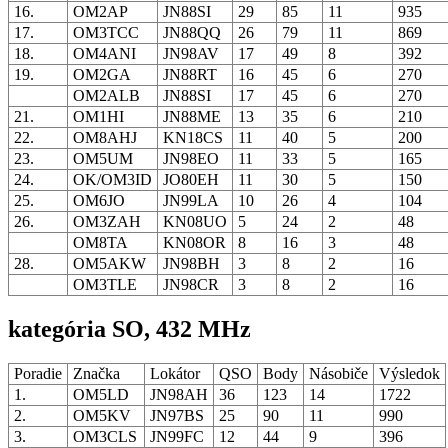
16.
OM2AP
JN88SI
29
85
11
935
17.
OM3TCC
JN88QQ
26
79
11
869
18.
OM4ANI
JN98AV
17
49
8
392
19.
OM2GA
JN88RT
16
45
6
270
OM2ALB
JN88SI
17
45
6
270
21.
OM1HI
JN88ME
13
35
6
210
22.
OM8AHJ
KN18CS
11
40
5
200
23.
OM5UM
JN98EO
11
33
5
165
24.
OK/OM3ID
JO80EH
11
30
5
150
25.
OM6JO
JN99LA
10
26
4
104
26.
OM3ZAH
KN08UO
5
24
2
48
OM8TA
KN08OR
8
16
3
48
28.
OM5AKW
JN98BH
3
8
2
16
OM3TLE
JN98CR
3
8
2
16
kategória SO, 432 MHz
Poradie
Značka
Lokátor
QSO
Body
Násobiče
Výsledok
1.
OM5LD
JN98AH
36
123
14
1722
2.
OM5KV
JN97BS
25
90
11
990
3.
OM3CLS
JN99FC
12
44
9
396