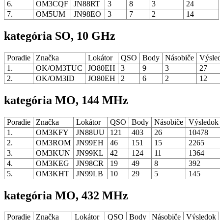
6.
OM3CQF
JN88RT
3
8
3
24
7.
OM5UM
JN98EO
3
7
2
14
kategória SO, 10 GHz
Poradie
Značka
Lokátor
QSO
Body
Násobiče
Výsle
1.
OK/OM3TUC
JO80EH
3
9
3
27
2.
OK/OM3ID
JO80EH
2
6
2
12
kategória MO, 144 MHz
Poradie
Značka
Lokátor
QSO
Body
Násobiče
Výsledo
1.
OM3KFY
JN88UU
121
403
26
10478
2.
OM3ROM
JN99EH
46
151
15
2265
3.
OM3KUN
JN99KL
42
124
11
1364
4.
OM3KEG
JN98CR
19
49
8
392
5.
OM3KHT
JN99LB
10
29
5
145
kategória MO, 432 MHz
Poradie
Značka
Lokátor
QSO
Body
Násobiče
Výsledok