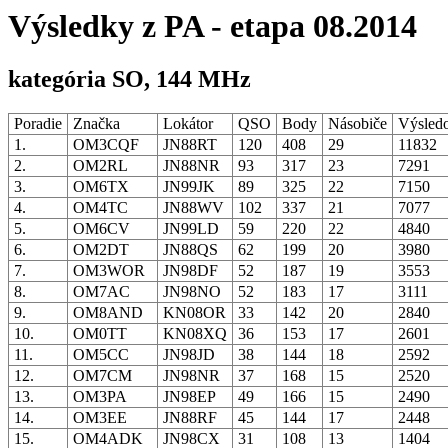
Výsledky z PA - etapa 08.2014
kategória SO, 144 MHz
Poradie
Značka
Lokátor
QSO
Body
Násobiče
Výsled
1.
OM3CQF
JN88RT
120
408
29
11832
2.
OM2RL
JN88NR
93
317
23
7291
3.
OM6TX
JN99JK
89
325
22
7150
4.
OM4TC
JN88WV
102
337
21
7077
5.
OM6CV
JN99LD
59
220
22
4840
6.
OM2DT
JN88QS
62
199
20
3980
7.
OM3WOR
JN98DF
52
187
19
3553
8.
OM7AC
JN98NO
52
183
17
3111
9.
OM8AND
KN08OR
33
142
20
2840
10.
OM0TT
KN08XQ
36
153
17
2601
11.
OM5CC
JN98JD
38
144
18
2592
12.
OM7CM
JN98NR
37
168
15
2520
13.
OM3PA
JN98EP
49
166
15
2490
14.
OM3EE
JN88RF
45
144
17
2448
15.
OM4ADK
JN98CX
31
108
13
1404