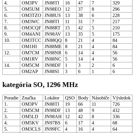
4.
OM3PV
JN88TI
16
47
7
329
5.
OM5UM
JN98EO
12
37
8
296
6.
OM3TZO
JN88US
13
38
6
228
7.
OM3WC
JN88TI
11
31
7
217
8.
OM3CQF
JN88RT
15
42
5
210
9.
OM4ANI
JN98AV
13
35
5
175
10.
OM3TCC
JN88QQ
8
21
4
84
OM1HI
JN88ME
8
21
4
84
12.
OM7CM
JN98NR
6
14
4
56
OM1RV
JN88NC
5
14
4
56
14.
OM5CM
JN98DF
1
3
2
6
OM2AP
JN88SI
3
6
1
6
kategória SO, 1296 MHz
Poradie
Značka
Lokátor
QSO
Body
Násobiče
Výsledok
1.
OM3PV
JN88TI
19
66
11
726
2.
OM5CM
JN98DF
13
48
9
432
3.
OM5LD
JN98AH
12
42
8
336
4.
OM5KV
JN97BS
6
17
4
68
5.
OM3CLS
JN99FC
4
16
4
64