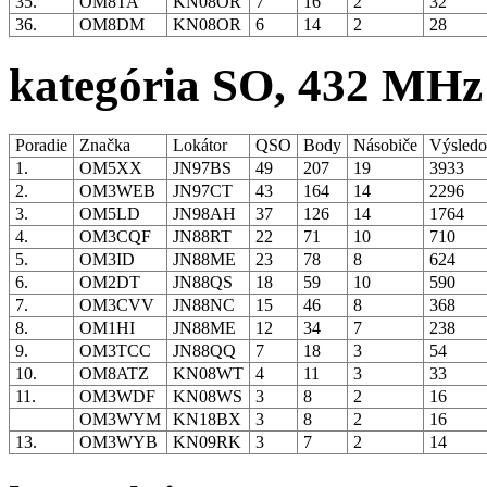
35.
OM8TA
KN08OR
7
16
2
32
36.
OM8DM
KN08OR
6
14
2
28
kategória SO, 432 MHz
Poradie
Značka
Lokátor
QSO
Body
Násobiče
Výsled
1.
OM5XX
JN97BS
49
207
19
3933
2.
OM3WEB
JN97CT
43
164
14
2296
3.
OM5LD
JN98AH
37
126
14
1764
4.
OM3CQF
JN88RT
22
71
10
710
5.
OM3ID
JN88ME
23
78
8
624
6.
OM2DT
JN88QS
18
59
10
590
7.
OM3CVV
JN88NC
15
46
8
368
8.
OM1HI
JN88ME
12
34
7
238
9.
OM3TCC
JN88QQ
7
18
3
54
10.
OM8ATZ
KN08WT
4
11
3
33
11.
OM3WDF
KN08WS
3
8
2
16
OM3WYM
KN18BX
3
8
2
16
13.
OM3WYB
KN09RK
3
7
2
14