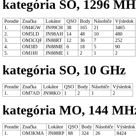
kategória SO, 1296 MH
Poradie
Značka
Lokátor
QSO
Body
Násobiče
Výsledok
1.
OM4GW
JN99CH
38
165
21
3465
2.
OM5LD
JN98AH
14
48
10
480
3.
OM3CQF
JN88RT
12
36
7
252
4.
OM3ID
JN88ME
6
18
5
90
5.
OM1HI
JN88ME
1
2
1
2
kategória SO, 10 GHz
Poradie
Značka
Lokátor
QSO
Body
Násobiče
Výsledok
1.
OM7AD
JN98KO
1
2
1
2
kategória MO, 144 MH
Poradie
Značka
Lokátor
QSO
Body
Násobiče
Výsledo
1.
OM3KMA
JN88RP
88
324
26
8424