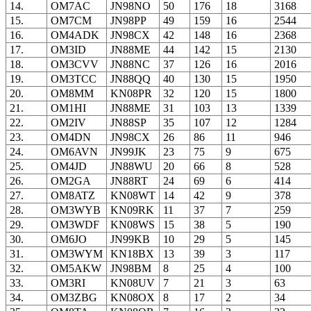
14.
OM7AC
JN98NO
50
176
18
3168
15.
OM7CM
JN98PP
49
159
16
2544
16.
OM4ADK
JN98CX
42
148
16
2368
17.
OM3ID
JN88ME
44
142
15
2130
18.
OM3CVV
JN88NC
37
126
16
2016
19.
OM3TCC
JN88QQ
40
130
15
1950
20.
OM8MM
KN08PR
32
120
15
1800
21.
OM1HI
JN88ME
31
103
13
1339
22.
OM2IV
JN88SP
35
107
12
1284
23.
OM4DN
JN98CX
26
86
11
946
24.
OM6AVN
JN99JK
23
75
9
675
25.
OM4JD
JN88WU
20
66
8
528
26.
OM2GA
JN88RT
24
69
6
414
27.
OM8ATZ
KN08WT
14
42
9
378
28.
OM3WYB
KN09RK
11
37
7
259
29.
OM3WDF
KN08WS
15
38
5
190
30.
OM6JO
JN99KB
10
29
5
145
31.
OM3WYM
KN18BX
13
39
3
117
32.
OM5AKW
JN98BM
8
25
4
100
33.
OM3RI
KN08UV
7
21
3
63
34.
OM3ZBG
KN08OX
8
17
2
34