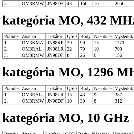
2.
OM3RMW
JN98DF
43
166
16
2656
kategória MO, 432 MH
Poradie
Značka
Lokátor
QSO
Body
Násobiče
Výsledo
1.
OM3KMA
JN88RP
29
90
13
1170
2.
OM3RAL
JN98LR
22
70
10
700
3.
OM3RMW
JN98DF
8
26
6
156
kategória MO, 1296 M
Poradie
Značka
Lokátor
QSO
Body
Násobiče
Výsledo
1.
OM3RAL
JN98LR
13
43
9
387
2.
OM3RMW
JN98DF
10
39
8
312
kategória MO, 10 GHz