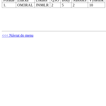
Poradie
Značka
Lokátor
QSO
Body
Násobiče
Výsledok
1.
OM3RAL
JN98LR
2
5
2
10
<<< Návrat do menu