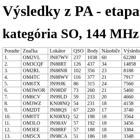
Výsledky z PA - etapa
kategória SO, 144 MHz
Poradie
Značka
Lokátor
QSO
Body
Násobiče
Výsled
1.
OM2VL
JN87WV
237
1038
60
62280
2.
OM3CQF
JN88RT
126
437
34
14858
3.
OM2RL
JN88NR
102
356
23
8188
4.
OM4TC
JN88WV
116
377
21
7917
5.
OM6TX
JN99JK
86
315
24
7560
6.
OM3WOR
JN98DF
73
260
21
5460
7.
OM6CV
JN99LD
59
233
20
4660
8.
OM3WZ
KN08NQ
54
231
18
4158
9.
OM2DT
JN88QS
67
220
17
3740
10.
OM0TT
KN08XQ
52
198
18
3564
11.
OM3LO
JN98AV
57
192
18
3456
12.
OM3EE
JN88RF
57
188
18
3384
13.
OM5CX
JN98CA
51
186
18
3348