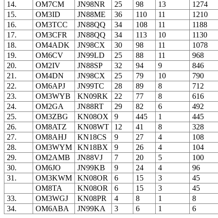
14.
OM7CM
JN98NR
25
98
13
1274
15.
OM3ID
JN88ME
36
110
11
1210
16.
OM3TCC
JN88QQ
34
108
11
1188
17.
OM3CFR
JN88QQ
34
113
10
1130
18.
OM4ADK
JN98CX
30
98
11
1078
19.
OM6CV
JN99LD
25
88
11
968
20.
OM2IV
JN88SP
32
94
9
846
21.
OM4DN
JN98CX
25
79
10
790
22.
OM6APJ
JN99TC
28
89
8
712
23.
OM3WYB
KN09RK
22
77
8
616
24.
OM2GA
JN88RT
29
82
6
492
25.
OM3ZBG
KN08OX
9
445
1
445
26.
OM8ATZ
KN08WT
12
41
8
328
27.
OM8AHJ
KN18CS
9
27
4
108
28.
OM3WYM
KN18BX
9
26
4
104
29.
OM2AMB
JN88VJ
7
20
5
100
30.
OM6JO
JN99KB
9
24
4
96
31.
OM3KWM
KN08OR
6
15
3
45
OM8TA
KN08OR
6
15
3
45
33.
OM3WGJ
KN08PR
4
8
1
8
34.
OM6ABA
JN99KA
3
6
1
6