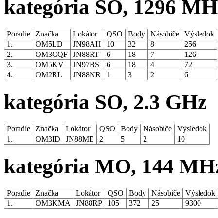
kategória SO, 1296 MH
Poradie
Značka
Lokátor
QSO
Body
Násobiče
Výsledok
1.
OM5LD
JN98AH
10
32
8
256
2.
OM3CQF
JN88RT
6
18
7
126
3.
OM5KV
JN97BS
6
18
4
72
4.
OM2RL
JN88NR
1
3
2
6
kategória SO, 2.3 GHz
Poradie
Značka
Lokátor
QSO
Body
Násobiče
Výsledok
1.
OM3ID
JN88ME
2
5
2
10
kategória MO, 144 MH
Poradie
Značka
Lokátor
QSO
Body
Násobiče
Výsledok
1.
OM3KMA
JN88RP
105
372
25
9300