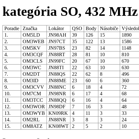
kategória SO, 432 MHz
Poradie
Značka
Lokátor
QSO
Body
Násobiče
Výsled
1.
OM5LD
JN98AH
39
126
15
1890
2.
OM3WEB
JN97CT
35
122
13
1586
3.
OM5KV
JN97BS
23
82
14
1148
4.
OM3CQF
JN88RT
28
81
10
810
5.
OM3CLS
JN99FC
20
67
10
670
6.
OM3WC
JN88TI
22
63
10
630
7.
OM2DT
JN88QS
22
62
8
496
8.
OM3ID
JN88ME
23
60
6
360
9.
OM3CVV
JN88NC
6
18
4
72
10.
OM7CM
JN98NR
6
17
4
68
11.
OM3TCC
JN88QQ
6
16
4
64
12.
OM3WOR
JN98DF
7
16
3
48
13.
OM3WYB
KN09RK
4
11
3
33
14.
OM2RL
JN88NR
3
8
3
24
15.
OM8ATZ
KN08WT
2
5
2
10