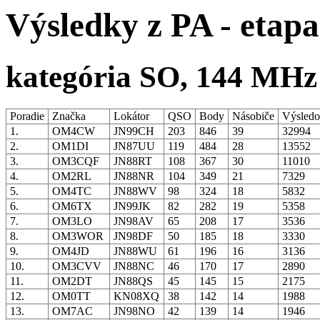
Výsledky z PA - etapa
kategória SO, 144 MHz
Poradie
Značka
Lokátor
QSO
Body
Násobiče
Výsled
1.
OM4CW
JN99CH
203
846
39
32994
2.
OM1DI
JN87UU
119
484
28
13552
3.
OM3CQF
JN88RT
108
367
30
11010
4.
OM2RL
JN88NR
104
349
21
7329
5.
OM4TC
JN88WV
98
324
18
5832
6.
OM6TX
JN99JK
82
282
19
5358
7.
OM3LO
JN98AV
65
208
17
3536
8.
OM3WOR
JN98DF
50
185
18
3330
9.
OM4JD
JN88WU
61
196
16
3136
10.
OM3CVV
JN88NC
46
170
17
2890
11.
OM2DT
JN88QS
45
145
15
2175
12.
OM0TT
KN08XQ
38
142
14
1988
13.
OM7AC
JN98NO
42
139
14
1946