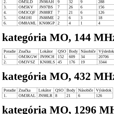
2.
OM5LD
JN98AH
9
32
9
288
3.
OM5KV
JN97BS
7
26
6
156
4.
OM3CQF
JN88RT
7
21
6
126
5.
OM1HI
JN88ME
2
6
3
18
6.
OM8AML
KN08GP
2
4
1
4
kategória MO, 144 MH
Poradie
Značka
Lokátor
QSO
Body
Násobiče
Výsledo
1.
OM3KGW
JN99CH
152
609
34
20706
2.
OM3VSZ
KN08LS
45
176
19
3344
kategória MO, 432 MH
Poradie
Značka
Lokátor
QSO
Body
Násobiče
Výsledok
1.
OM3RAL
JN98LR
8
21
6
126
kategória MO, 1296 M