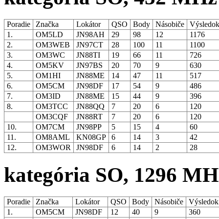
Poradie
Značka
Lokátor
QSO
Body
Násobiče
Výsledo
1.
OM5LD
JN98AH
29
98
12
1176
2.
OM3WEB
JN97CT
28
100
11
1100
3.
OM3WC
JN88TI
19
66
11
726
4.
OM5KV
JN97BS
20
70
9
630
5.
OM1HI
JN88ME
14
47
11
517
6.
OM5CM
JN98DF
17
54
9
486
7.
OM3ID
JN88ME
15
44
9
396
8.
OM3TCC
JN88QQ
7
20
6
120
OM3CQF
JN88RT
7
20
6
120
10.
OM7CM
JN98PP
5
15
4
60
11.
OM8AML
KN08GP
6
14
3
42
12.
OM3WOR
JN98DF
6
14
2
28
kategória SO, 1296 MH
Poradie
Značka
Lokátor
QSO
Body
Násobiče
Výsledo
1.
OM5CM
JN98DF
12
40
9
360