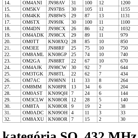
14.
OM4ANI
JN98AV
31
100
12
1200
15.
OM5KV
JN97BS
30
105
11
1155
16.
OM4KK
JN88WS
29
87
13
1131
17.
OM6TX
JN99JK
30
100
11
1100
18.
OM4DN
JN98CX
26
86
12
1032
19.
OM4ADK
JN98CX
29
89
11
979
20.
OM0TT
KN08XQ
28
85
10
850
21.
OM3EE
JN88RF
25
75
10
750
22.
OM8AML
KN08GP
25
74
10
740
23.
OM2GA
JN88RT
22
67
10
670
24.
OM4AJK
JN98CW
30
92
7
644
25.
OM3TGK
JN88TL
22
62
7
434
26.
OM7AC
JN98NN
11
33
8
264
27.
OM8MM
KN08PR
13
34
6
204
28.
OM0AST
KN09QH
7
24
6
144
29.
OM3CLW
KN08OR
12
28
5
140
30.
OM8TA
KN08OR
9
19
2
38
31.
OM0ADC
KN09OH
4
11
3
33
32.
OM8AXU
KN08OR
7
15
2
30
kategória SO, 432 MHz