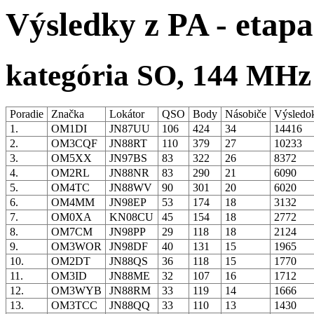
Výsledky z PA - etapa
kategória SO, 144 MHz
Poradie
Značka
Lokátor
QSO
Body
Násobiče
Výsledo
1.
OM1DI
JN87UU
106
424
34
14416
2.
OM3CQF
JN88RT
110
379
27
10233
3.
OM5XX
JN97BS
83
322
26
8372
4.
OM2RL
JN88NR
83
290
21
6090
5.
OM4TC
JN88WV
90
301
20
6020
6.
OM4MM
JN98EP
53
174
18
3132
7.
OM0XA
KN08CU
45
154
18
2772
8.
OM7CM
JN98PP
29
118
18
2124
9.
OM3WOR
JN98DF
40
131
15
1965
10.
OM2DT
JN88QS
36
118
15
1770
11.
OM3ID
JN88ME
32
107
16
1712
12.
OM3WYB
JN88RM
33
119
14
1666
13.
OM3TCC
JN88QQ
33
110
13
1430